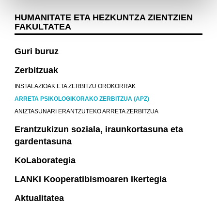
HUMANITATE ETA HEZKUNTZA ZIENTZIEN
FAKULTATEA
Guri buruz
Zerbitzuak
INSTALAZIOAK ETA ZERBITZU OROKORRAK
ARRETA PSIKOLOGIKORAKO ZERBITZUA (APZ)
ANIZTASUNARI ERANTZUTEKO ARRETA ZERBITZUA
Erantzukizun soziala, iraunkortasuna eta
gardentasuna
KoLaborategia
LANKI Kooperatibismoaren Ikertegia
Aktualitatea