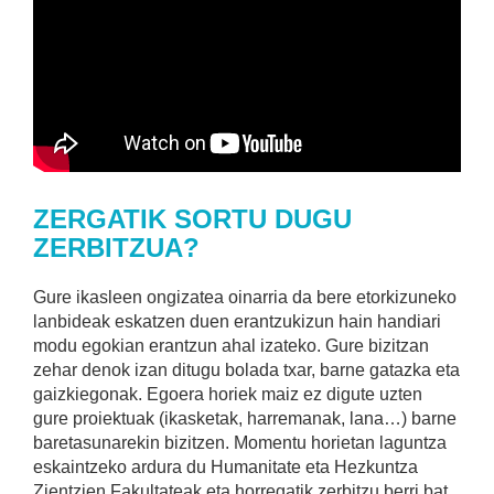
ZERGATIK SORTU DUGU
ZERBITZUA?
Gure ikasleen ongizatea oinarria da bere etorkizuneko
lanbideak eskatzen duen erantzukizun hain handiari
modu egokian erantzun ahal izateko. Gure bizitzan
zehar denok izan ditugu bolada txar, barne gatazka eta
gaizkiegonak. Egoera horiek maiz ez digute uzten
gure proiektuak (ikasketak, harremanak, lana…) barne
baretasunarekin bizitzen. Momentu horietan laguntza
eskaintzeko ardura du Humanitate eta Hezkuntza
Zientzien Fakultateak eta horregatik zerbitzu berri bat