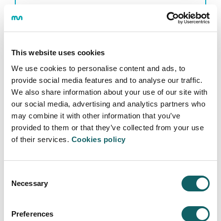
Talde prozesuak.
This website uses cookies
We use cookies to personalise content and ads, to
provide social media features and to analyse our traffic.
NOREN ESKU
We also share information about your use of our site with
our social media, advertising and analytics partners who
Psikologo psikoterapeuta kolegiatuek egingo
may combine it with other information that you’ve
diete erabiltzaileei arreta.
provided to them or that they’ve collected from your use
of their services.
Cookies policy
Consent
KOKAPENA
Necessary
Selection
Preferences
Eskoriatzako campusa