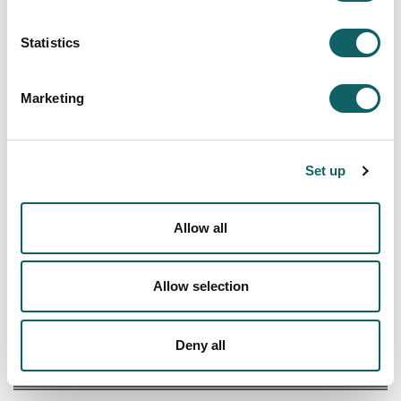
Statistics
Marketing
HARREMANETARAKO
Set up
600 02 57 96
943 71 41 57 (5241)
Allow all
apz.huhezi@mondragon.edu
Allow selection
Deny all