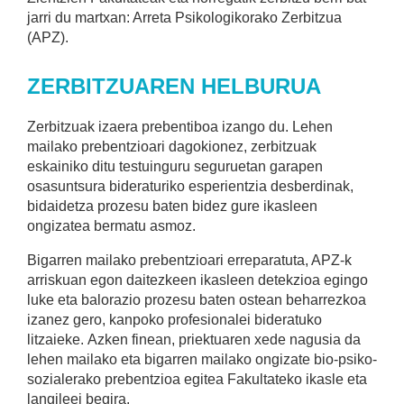
jarri du martxan: Arreta Psikologikorako Zerbitzua
(APZ).
ZERBITZUAREN HELBURUA
Zerbitzuak izaera prebentiboa izango du. Lehen
mailako prebentzioari dagokionez, zerbitzuak
eskainiko ditu testuinguru seguruetan garapen
osasuntsura bideraturiko esperientzia desberdinak,
bidaidetza prozesu baten bidez gure ikasleen
ongizatea bermatu asmoz.
Bigarren mailako prebentzioari erreparatuta, APZ-k
arriskuan egon daitezkeen ikasleen detekzioa egingo
luke eta balorazio prozesu baten ostean beharrezkoa
izanez gero, kanpoko profesionalei bideratuko
litzaieke. Azken finean, priektuaren xede nagusia da
lehen mailako eta bigarren mailako ongizate bio-psiko-
sozialerako prebentzioa egitea Fakultateko ikasle eta
langileei begira.