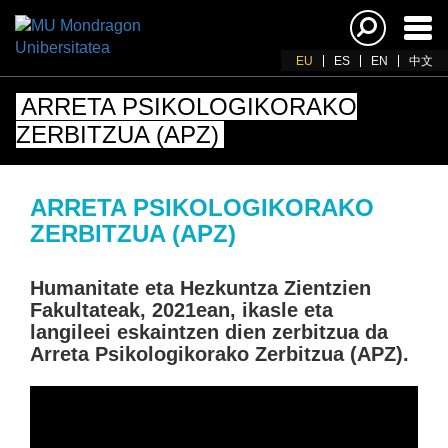
Akti
nab
EU
ES
EN
中文
ARRETA PSIKOLOGIKORAKO
ZERBITZUA (APZ)
ARRETA PSIKOLOGIKORAKO
ZERBITZUA (APZ)
Humanitate eta Hezkuntza Zientzien
Fakultateak, 2021ean, ikasle eta
langileei eskaintzen dien zerbitzua da
Arreta Psikologikorako Zerbitzua (APZ).