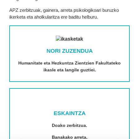
APZ zerbitzuak, gainera, arreta psikologikoari buruzko
ikerketa eta aholkularitza ere baditu helburu.
NORI ZUZENDUA
Humanitate eta Hezkuntza Zientzien Fakultateko
ikasle eta langile guztiei.
ESKAINTZA
Doako zerbitzua.
Banakako arreta.