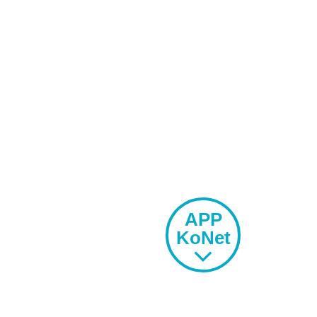
gehiago gara
MU
KOMUNITATEA
APP
KoNet