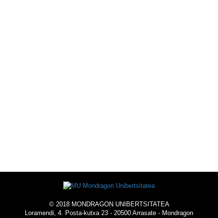
KIROL
ESKAINTZA
ESKOLAZ KANPOKO
EKINTZAK
UNIBERTSITATEAN BIZI
-
OSTATUA
© 2018 MONDRAGON UNIBERTSITATEA
Loramendi, 4. Posta-kutxa 23 - 20500 Arrasate - Mondragon