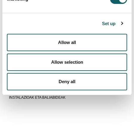
ZERK BEREIZTEN GAITUEN?
EGINEZ IKASI
PRAKTIKAK ENPRESAN
Set up
PRAKTIKAK ATZERRIAN
FORMAKUNTZA DUALA ERREGIMEN PARTEKATUAN
Allow all
Ikasle berriak
SARRERA ETA ONARPENA
INSKRIPZIOA ETA MATRIKULA
Allow selection
PREZIOAK, BEKAK ETA LAGUNTZAK
OSTATUA ETA GARRAIOA
Deny all
Ekipamenduak
INSTALAZIOAK ETA BALIABIDEAK
Goi Mailako Heziketa Zikloa baino