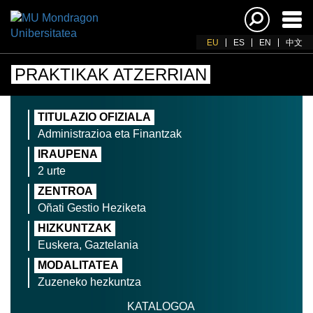
Akti
nab
EU
ES
EN
中文
PRAKTIKAK ATZERRIAN
TITULAZIO OFIZIALA
Administrazioa eta Finantzak
IRAUPENA
2 urte
ZENTROA
Oñati Gestio Heziketa
HIZKUNTZAK
Euskera, Gaztelania
MODALITATEA
Zuzeneko hezkuntza
KATALOGOA