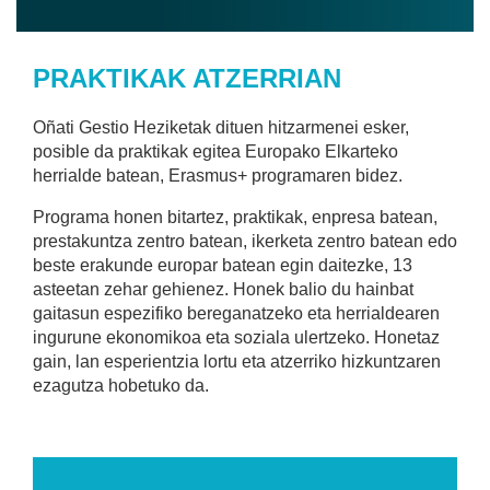
PRAKTIKAK ATZERRIAN
Oñati Gestio Heziketak dituen hitzarmenei esker,
posible da praktikak egitea Europako Elkarteko
herrialde batean, Erasmus+ programaren bidez.
Programa honen bitartez, praktikak, enpresa batean,
prestakuntza zentro batean, ikerketa zentro batean edo
beste erakunde europar batean egin daitezke, 13
asteetan zehar gehienez. Honek balio du hainbat
gaitasun espezifiko bereganatzeko eta herrialdearen
ingurune ekonomikoa eta soziala ulertzeko. Honetaz
gain, lan esperientzia lortu eta atzerriko hizkuntzaren
ezagutza hobetuko da.