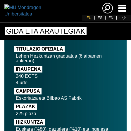
Akti
nab
EU
ES
EN
中文
GIDA ETA ARAUTEGIAK
TITULAZIO OFIZIALA
Lehen Hezkuntzan graduatua (6 aipamen
aukeran)
IRAUPENA
240 ECTS
4 urte
CAMPUSA
Eskoriatza eta Bilbao AS Fabrik
PLAZAK
225 plaza
HIZKUNTZA
Euskara (%80), gaztelera (%10) eta ingelesa