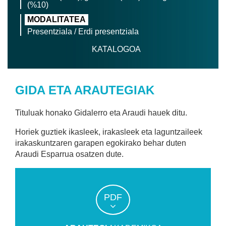
(%10)
MODALITATEA
Presentziala / Erdi presentziala
KATALOGOA
GIDA ETA ARAUTEGIAK
Tituluak honako Gidalerro eta Araudi hauek ditu.
Horiek guztiek ikasleek, irakasleek eta laguntzaileek
irakaskuntzaren garapen egokirako behar duten
Araudi Esparrua osatzen dute.
PDF