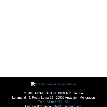
KIROL ESKAINTZA
EKINTZAK
OSTATUA
© 2018 MONDRAGON UNIBERTSITATEA
Loramendi, 4. Posta-kutxa 23 - 20500 Arrasate - Mondragon
Tel.:
+34 943 712 185
Posta elektronikoa:
info@mondragon.edu