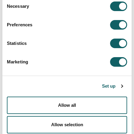
Consent
IRAKASLEAK
Necessary
Selection
HEZKUNTZA GRADUA MODALITATE ERDI PRESENTZIALEAN
IKASTEN JARRAITU
Preferences
LANERAKO AUKERAK
Ikasketa eredua
Statistics
IKAS-IRAKAS PROZESUA
PRAKTIKAK ETA GRADU BUKAERAKO LANA
Marketing
MUGIKORTASUNA ETA NAZIOARTERATZEA
Ikasle berriak
SARTZEKO BALDINTZAK
Set up
INSKRIPZIOA ETA MATRIKULA
PREZIOAK, BEKAK ETA LAGUNTZAK
Allow all
OSTATUA ETA GARRAIOA
Kalitate sistema
Allow selection
EBALUAZIO PROGRAMA ETA TXOSTENAK