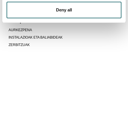
ADIERAZLEAK
Deny all
IRADOKIZUNAK
Campusa
AURKEZPENA
INSTALAZIOAK ETA BALIABIDEAK
ZERBITZUAK
Unibertsitatea baino gehiago gara
KOMUNITATEA