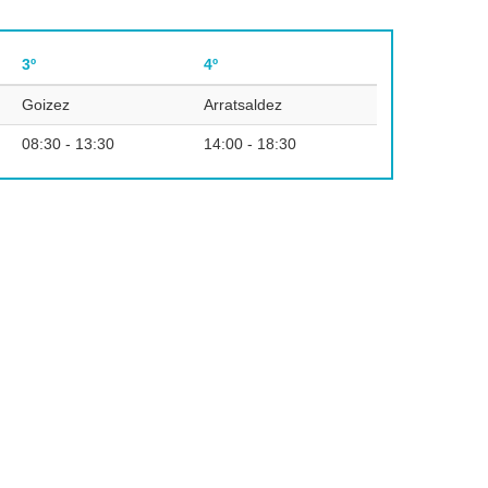
3º
4º
Goizez
Arratsaldez
08:30 - 13:30
14:00 - 18:30