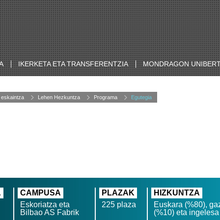
A
IKERKETA ETA TRANSFERENTZIA
MONDRAGON UNIBERT
 eskaintza
Lehen Hezkuntza
Programa
Egutegia
A
CAMPUSA
PLAZAK
HIZKUNTZA
Eskoriatza eta
225 plaza
Euskara (%80), gaz
Bilbao AS Fabrik
(%10) eta ingelesa