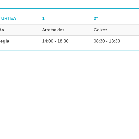
TURTEA
1º
2º
da
Arratsaldez
Goizez
egia
14:00 - 18:30
08:30 - 13:30