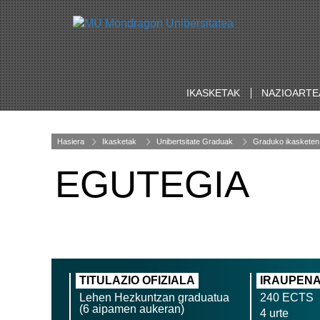
IKASKETAK
NAZIOARTE
Hasiera
Ikasketak
Unibertsitate Graduak
Graduko ikasketen
EGUTEGIA
TITULAZIO OFIZIALA
IRAUPEN
Lehen Hezkuntzan graduatua
240 ECTS
(6 aipamen aukeran)
4 urte