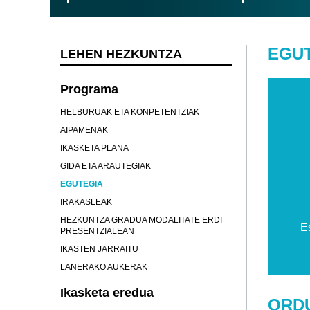
EGU
LEHEN HEZKUNTZA
Programa
HELBURUAK ETA KONPETENTZIAK
AIPAMENAK
IKASKETA PLANA
GIDA ETA ARAUTEGIAK
EGUTEGIA
IRAKASLEAK
HEZKUNTZA GRADUA MODALITATE ERDI
E
PRESENTZIALEAN
IKASTEN JARRAITU
LANERAKO AUKERAK
Ikasketa eredua
ORD