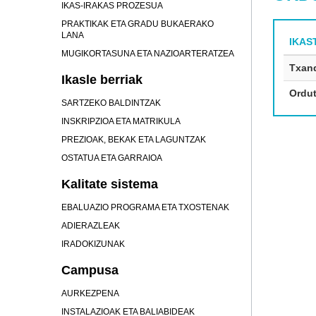
IKAS-IRAKAS PROZESUA
PRAKTIKAK ETA GRADU BUKAERAKO
LANA
IKAS
MUGIKORTASUNA ETA NAZIOARTERATZEA
Txan
Ikasle berriak
Ordut
SARTZEKO BALDINTZAK
INSKRIPZIOA ETA MATRIKULA
PREZIOAK, BEKAK ETA LAGUNTZAK
OSTATUA ETA GARRAIOA
Kalitate sistema
EBALUAZIO PROGRAMA ETA TXOSTENAK
ADIERAZLEAK
IRADOKIZUNAK
Campusa
AURKEZPENA
INSTALAZIOAK ETA BALIABIDEAK