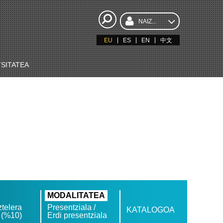
NAIZ...
EU
ES
EN
中文
SITATEA
MODALITATEA
telera
Presentziala /
KATALOGOA
 (%10)
Erdi presentziala