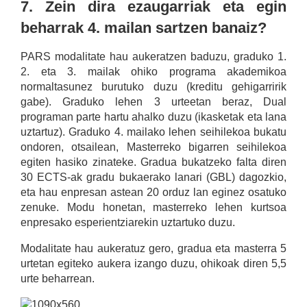
7. Zein dira ezaugarriak eta egin
beharrak 4. mailan sartzen banaiz?
PARS modalitate hau aukeratzen baduzu, graduko 1.
2. eta 3. mailak ohiko programa akademikoa
normaltasunez burutuko duzu (kreditu gehigarririk
gabe). Graduko lehen 3 urteetan beraz, Dual
programan parte hartu ahalko duzu (ikasketak eta lana
uztartuz). Graduko 4. mailako lehen seihilekoa bukatu
ondoren, otsailean, Masterreko bigarren seihilekoa
egiten hasiko zinateke. Gradua bukatzeko falta diren
30 ECTS-ak gradu bukaerako lanari (GBL) dagozkio,
eta hau enpresan astean 20 orduz lan eginez osatuko
zenuke. Modu honetan, masterreko lehen kurtsoa
enpresako esperientziarekin uztartuko duzu.
Modalitate hau aukeratuz gero, gradua eta masterra 5
urtetan egiteko aukera izango duzu, ohikoak diren 5,5
urte beharrean.