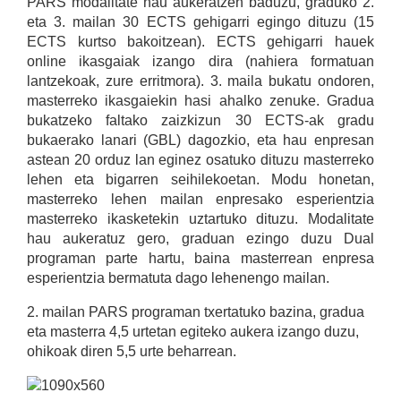
PARS modalitate hau aukeratzen baduzu, graduko 2.
eta 3. mailan 30 ECTS gehigarri egingo dituzu (15
ECTS kurtso bakoitzean). ECTS gehigarri hauek
online ikasgaiak izango dira (nahiera formatuan
lantzekoak, zure erritmora). 3. maila bukatu ondoren,
masterreko ikasgaiekin hasi ahalko zenuke. Gradua
bukatzeko faltako zaizkizun 30 ECTS-ak gradu
bukaerako lanari (GBL) dagozkio, eta hau enpresan
astean 20 orduz lan eginez osatuko dituzu masterreko
lehen eta bigarren seihilekoetan. Modu honetan,
masterreko lehen mailan enpresako esperientzia
masterreko ikasketekin uztartuko dituzu. Modalitate
hau aukeratuz gero, graduan ezingo duzu Dual
programan parte hartu, baina masterrean enpresa
esperientzia bermatuta dago lehenengo mailan.
2. mailan PARS programan txertatuko bazina, gradua
eta masterra 4,5 urtetan egiteko aukera izango duzu,
ohikoak diren 5,5 urte beharrean.