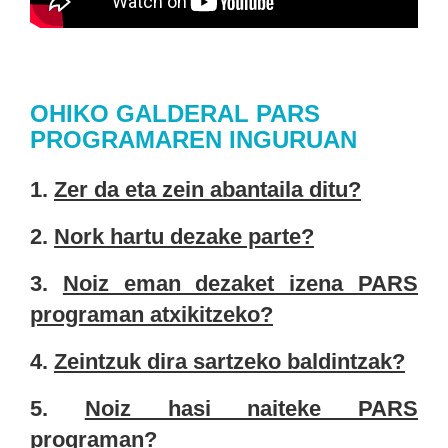
OHIKO GALDERAL PARS
PROGRAMAREN INGURUAN
1.
Zer da eta zein abantaila ditu?
2.
Nork hartu dezake parte?
3.
Noiz eman dezaket izena PARS
programan atxikitzeko?
4.
Zeintzuk dira sartzeko baldintzak?
5.
Noiz hasi naiteke PARS
programan?