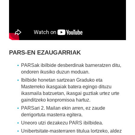
PARS-EN EZAUGARRIAK
PARSak ibilbide desberdinak barneratzen ditu,
ondoren ikusiko duzun moduan.
Ibilbide honetan sartzean Graduko eta
Masterreko ikasgaiak batera egingo dituzu
ikasmaila batzuetan, ikasgai guztiak urtez urte
gainditzeko konpromisoa hartuz.
PARSari 2. Mailan ekin arren, ez zaude
derrigortuta masterra egitera.
Uneoro utzi dezakezu PARS ibilbidea.
Unibertsitate-masterraren titulua lortzeko, aldez