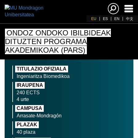
Akti
nab
EU
ES
EN
中文
ONDOZ ONDOKO IBILBIDEAK
DITUZTEN PROGRAMA
AKADEMIKOAK (PARS)
TITULAZIO OFIZIALA
Ingeniaritza Biomedikoa
IRAUPENA
240 ECTS
4 urte
CAMPUSA
Arrasate-Mondragón
PLAZAK
40 plaza