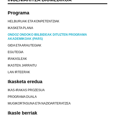
Programa
HELBURUAK ETA KONPETENTZIAK
IKASKETA PLANA
ONDOZ ONDOKO IBILBIDEAK DITUZTEN PROGRAMA
AKADEMIKOAK (PARS)
GIDA ETA ARAUTEGIAK
EGUTEGIA
IRAKASLEAK
IKASTEN JARRAITU
LAN IRTEERAK
Ikasketa eredua
IKAS-IRAKAS PROZESUA
PROGRAMA DUALA
MUGIKORTASUNA ETA NAZIOARTERATZEA
Ikasle berriak