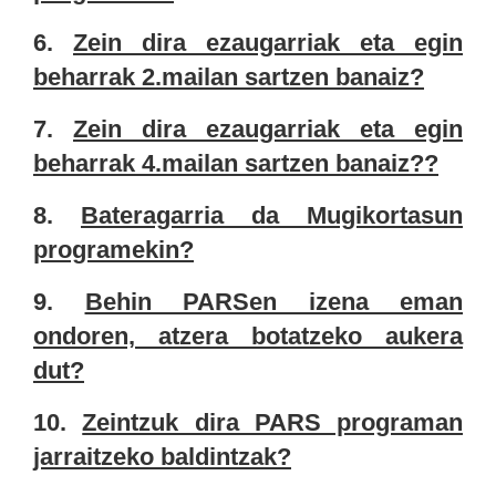
6.
Zein dira ezaugarriak eta egin
beharrak 2.mailan sartzen banaiz?
7.
Zein dira ezaugarriak eta egin
beharrak 4.mailan sartzen banaiz??
8.
Bateragarria da Mugikortasun
programekin?
9.
Behin PARSen izena eman
ondoren, atzera botatzeko aukera
dut?
10.
Zeintzuk dira PARS programan
jarraitzeko baldintzak?