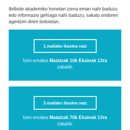
Ibilbide akademiko honetan izena eman nahi baduzu
edo informazio gehiago nahi baduzu, sakatu ondoren
agertzen diren botoietan.
1.mailako ikaslea naiz
Izen ematea
Maiatzak 1tik Ekainak 13ra
zabalik.
3.mailako ikaslea naiz
Izen ematea
Maiatzak 7tik Ekainak 13ra
zabalik.