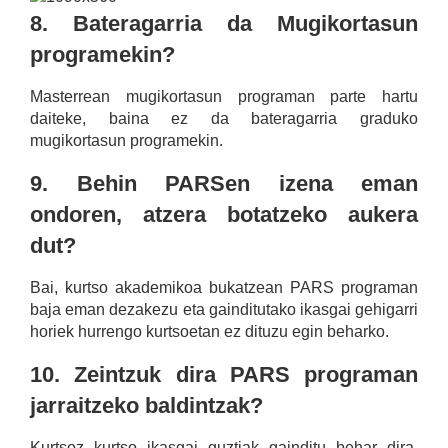
8. Bateragarria da Mugikortasun
programekin?
Masterrean mugikortasun programan parte hartu
daiteke, baina ez da bateragarria graduko
mugikortasun programekin.
9. Behin PARSen izena eman
ondoren, atzera botatzeko aukera
dut?
Bai, kurtso akademikoa bukatzean PARS programan
baja eman dezakezu eta gainditutako ikasgai gehigarri
horiek hurrengo kurtsoetan ez dituzu egin beharko.
10. Zeintzuk dira PARS programan
jarraitzeko baldintzak?
Kurtsoz kurtso ikasgai guztiak gainditu behar dira.