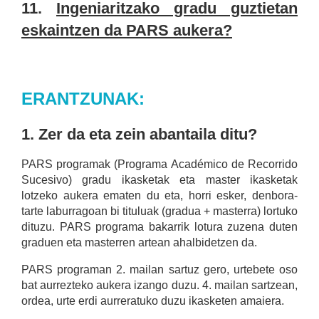
11.
Ingeniaritzako gradu guztietan
eskaintzen da PARS aukera?
ERANTZUNAK:
1. Zer da eta zein abantaila ditu?
PARS programak (Programa Académico de Recorrido
Sucesivo) gradu ikasketak eta master ikasketak
lotzeko aukera ematen du eta, horri esker, denbora-
tarte laburragoan bi tituluak (gradua + masterra) lortuko
dituzu. PARS programa bakarrik lotura zuzena duten
graduen eta masterren artean ahalbidetzen da.
PARS programan 2. mailan sartuz gero, urtebete oso
bat aurrezteko aukera izango duzu. 4. mailan sartzean,
ordea, urte erdi aurreratuko duzu ikasketen amaiera.