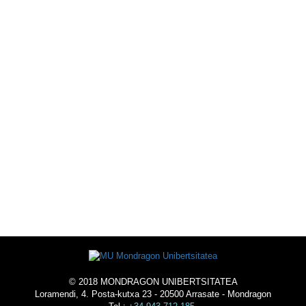
KIROL
ESKAINTZA
ESKOLAZ KANPOKO
EKINTZAK
UNIBERTSITATEAN BIZI
-
OSTATUA
© 2018 MONDRAGON UNIBERTSITATEA
Loramendi, 4. Posta-kutxa 23 - 20500 Arrasate - Mondragon