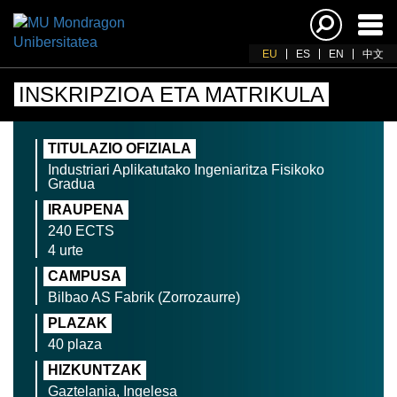
Akti
nab
EU
ES
EN
中文
INSKRIPZIOA ETA MATRIKULA
TITULAZIO OFIZIALA
Industriari Aplikatutako Ingeniaritza Fisikoko
Gradua
IRAUPENA
240 ECTS
4 urte
CAMPUSA
Bilbao AS Fabrik (Zorrozaurre)
PLAZAK
40 plaza
HIZKUNTZAK
Gaztelania, Ingelesa