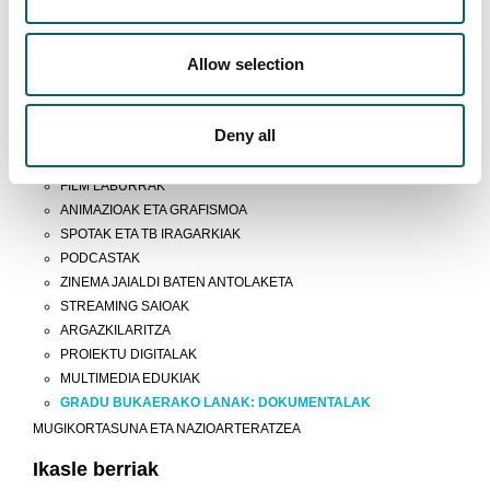
Ikasketa eredua
IKAS-IRAKAS PROZESUA
Allow selection
PROGRAMA DUALA
PRAKTIKAK ETA GRADU BUKAERAKO LANA
Deny all
IKASLEEK EGINDAKO LANAK
ENTRETENIMENDURAKO IKUS-ENTZUNEZKO EDUKIAK
FILM LABURRAK
ANIMAZIOAK ETA GRAFISMOA
SPOTAK ETA TB IRAGARKIAK
PODCASTAK
ZINEMA JAIALDI BATEN ANTOLAKETA
STREAMING SAIOAK
ARGAZKILARITZA
PROIEKTU DIGITALAK
MULTIMEDIA EDUKIAK
GRADU BUKAERAKO LANAK: DOKUMENTALAK
MUGIKORTASUNA ETA NAZIOARTERATZEA
Ikasle berriak