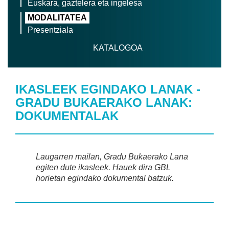
Euskara, gaztelera eta ingelesa
MODALITATEA
Presentziala
KATALOGOA
IKASLEEK EGINDAKO LANAK -
GRADU BUKAERAKO LANAK:
DOKUMENTALAK
Laugarren mailan, Gradu Bukaerako Lana
egiten dute ikasleek. Hauek dira GBL
horietan egindako dokumental batzuk.