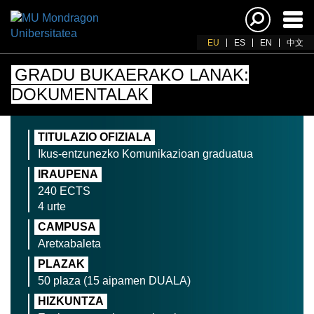
Akti
nab
EU
ES
EN
中文
GRADU BUKAERAKO LANAK:
DOKUMENTALAK
TITULAZIO OFIZIALA
Ikus-entzunezko Komunikazioan graduatua
IRAUPENA
240 ECTS
4 urte
CAMPUSA
Aretxabaleta
PLAZAK
50 plaza (15 aipamen DUALA)
HIZKUNTZA