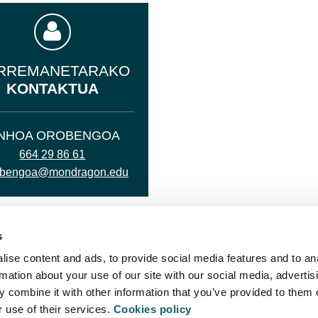
RREMANETARAKO
KONTAKTUA
INHOA OROBENGOA
664 29 86 61
obengoa@mondragon.edu
s
ise content and ads, to provide social media features and to an
rmation about your use of our site with our social media, advertis
 combine it with other information that you’ve provided to them o
r use of their services.
Cookies policy