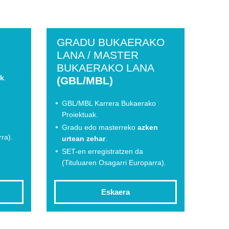
GRADU BUKAERAKO
LANA / MASTER
BUKAERAKO LANA
ik
.
(GBL/MBL)
GBL/MBL Karrera Bukaerako
Proiektuak.
Gradu edo masterreko
azken
ra).
urtean zehar
.
SET-en erregistratzen da
(Tituluaren Osagarri Europarra).
Eskaera