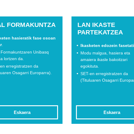
AL FORMAKUNTZA
LAN IKASTE
PARTEKATZEA
keten hasieratik fase osoan
r
.
Ikasketen edozein fasetat
 Formakuntzaren Unibasq
Modu malgua, hasiera eta
ua lortzen da.
amaiera ikasle bakoitzari
en erregistratzen da
egokituta.
uluaren Osagarri Europarra).
SET-en erregistratzen da
(Tituluaren Osagarri Europar
Eskaera
Eskaera