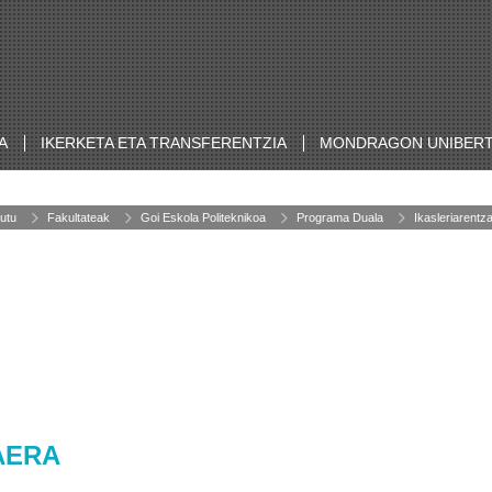
A
IKERKETA ETA TRANSFERENTZIA
MONDRAGON UNIBERT
utu
Fakultateak
Goi Eskola Politeknikoa
Programa Duala
Ikasleriarentz
AERA