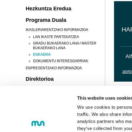
Hezkuntza Eredua
Programa Duala
HA
IKASLERIARENTZAKO INFORMAZIOA
LAN IKASTE PARTEKATZEA
GRADU BUKAERAKO LANA / MASTER
BUKAERAKO LANA
ESKAERA
A
DOKUMENTU INTERESGARRIAK
ENPRESENTZAKO INFORMAZIOA
aor
Direktorioa
Kokapena eta
Harremanetarako kontaktua
This website uses cookie
We use cookies to personal
Iradokizunak
traffic. We also share info
Bizitza unibertsitarioa
analytics partners who may
they’ve collected from you