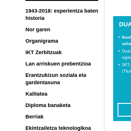
1943-2018: esperientza baten
historia
DU
Nor garen
Ikas
Organigrama
zeha
Dual
IKT Zerbitzuak
zigil
Lan arriskuen prebentzioa
SET-
(Tit
Erantzukizun soziala eta
gardentasuna
Kalitatea
Diploma banaketa
Berriak
Ekintzailetza teknologikoa