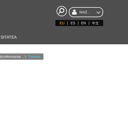
NAIZ...
EU
ES
EN
中文
SITATEA
ako informazioa
Eskaera