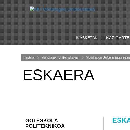
IKASKETAK
NAZIOARTE
Hasiera
Mondragon Unibertsitatea
Mondragon Unibertsitatea ezag
ESKAERA
ESK
GOI ESKOLA
POLITEKNIKOA