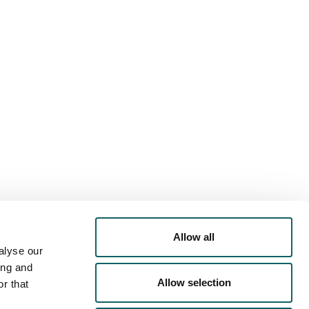
Allow all
alyse our
ing and
Allow selection
r that