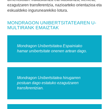
ezagutzaren transferentzia, nazioarteko orientazioa eta
eskualdeko ingurunearekiko lotura.
MONDRAGON UNIBERTSITATEAREN U-
MULTIRANK EMAIZTAK
Mondragon Unibertsitatea Espainiako
hamar unibertsitate onenen artean dago.
Mondragon Unibertsitatea hirugarren
postuan dago estatuko ezagutzaren
transferentzian.