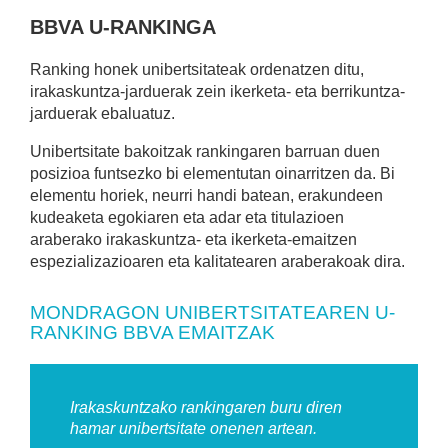
BBVA U-RANKINGA
Ranking honek unibertsitateak ordenatzen ditu,
irakaskuntza-jarduerak zein ikerketa- eta berrikuntza-
jarduerak ebaluatuz.
Unibertsitate bakoitzak rankingaren barruan duen
posizioa funtsezko bi elementutan oinarritzen da. Bi
elementu horiek, neurri handi batean, erakundeen
kudeaketa egokiaren eta adar eta titulazioen
araberako irakaskuntza- eta ikerketa-emaitzen
espezializazioaren eta kalitatearen araberakoak dira.
MONDRAGON UNIBERTSITATEAREN U-
RANKING BBVA EMAITZAK
Irakaskuntzako rankingaren buru diren
hamar unibertsitate onenen artean.