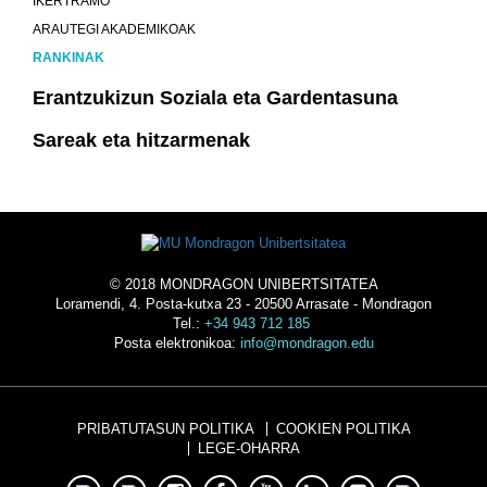
IKERTRAMO
ARAUTEGI AKADEMIKOAK
RANKINAK
Erantzukizun Soziala eta Gardentasuna
Sareak eta hitzarmenak
© 2018 MONDRAGON UNIBERTSITATEA
Loramendi, 4. Posta-kutxa 23 - 20500 Arrasate - Mondragon
Tel.:
+34 943 712 185
Posta elektronikoa:
info@mondragon.edu
PRIBATUTASUN POLITIKA
COOKIEN POLITIKA
LEGE-OHARRA