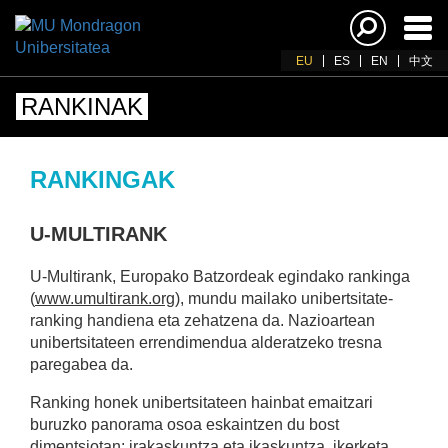
Akti
nab
EU
ES
EN
中文
RANKINAK
RANKINGAK
U-MULTIRANK
U-Multirank, Europako Batzordeak egindako rankinga
(
www.umultirank.org
), mundu mailako unibertsitate-
ranking handiena eta zehatzena da. Nazioartean
unibertsitateen errendimendua alderatzeko tresna
paregabea da.
Ranking honek unibertsitateen hainbat emaitzari
buruzko panorama osoa eskaintzen du bost
dimentsiotan: irakaskuntza eta ikaskuntza, ikerketa,