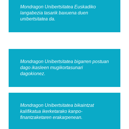
Mondragon Unibertsitatea Euskadiko
langabezia tasarik baxuena duen
unibertsitatea da.
Mondragon Unibertsitatea bigarren postuan
dago ikasleen mugikortasunari
dagokionez.
Mondragon Unibertsitatea bikaintzat
kalifikatua ikerketarako kanpo-
finantzaketaren erakarpenean.