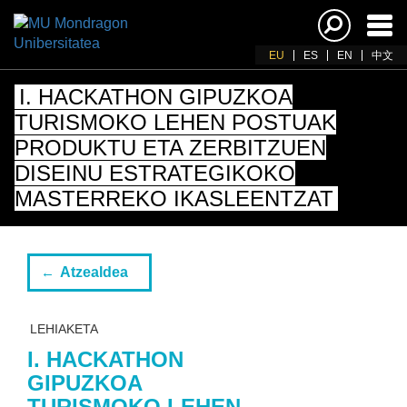
Akti
nab
EU
ES
EN
中文
I. HACKATHON GIPUZKOA
TURISMOKO LEHEN POSTUAK
PRODUKTU ETA ZERBITZUEN
DISEINU ESTRATEGIKOKO
MASTERREKO IKASLEENTZAT
Atzealdea
LEHIAKETA
I. HACKATHON
GIPUZKOA
TURISMOKO LEHEN