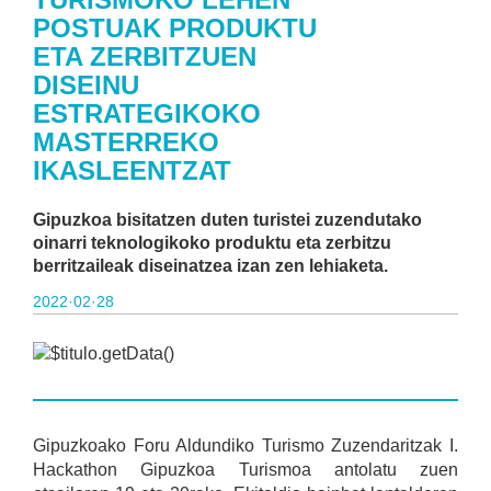
POSTUAK PRODUKTU
ETA ZERBITZUEN
DISEINU
ESTRATEGIKOKO
MASTERREKO
IKASLEENTZAT
Gipuzkoa bisitatzen duten turistei zuzendutako
oinarri teknologikoko produktu eta zerbitzu
berritzaileak diseinatzea izan zen lehiaketa.
2022·02·28
Gipuzkoako Foru Aldundiko Turismo Zuzendaritzak I.
Hackathon Gipuzkoa Turismoa antolatu zuen