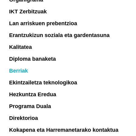
IKT Zerbitzuak
Lan arriskuen prebentzioa
Erantzukizun soziala eta gardentasuna
Kalitatea
Diploma banaketa
Berriak
Ekintzailetza teknologikoa
Hezkuntza Eredua
Programa Duala
Direktorioa
Kokapena eta Harremanetarako kontaktua