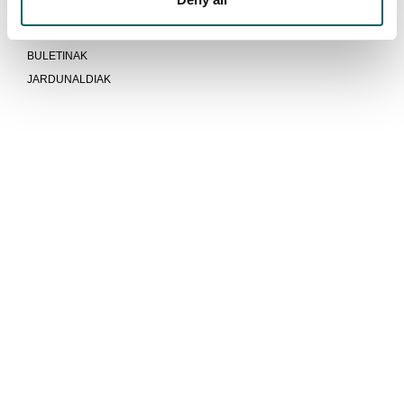
Aktualitatea
BERRIAK
BULETINAK
JARDUNALDIAK
Unibertsitatea baino gehiago gara
KOMUNITATEA