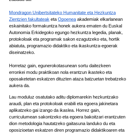
Mondragon Unibertsitateko Humanitate eta Hezkuntza
Zientzien fakultateak
eta
Opoenea
akademiak elkarlanean
eskainitako formakuntza honek aukera ematen du Euskal
Autonomia Erkidegoko egungo hezkuntza legedia, planak,
protokoloak eta programak sakon ezagutzeko eta, hortik
abiatuta, programazio didaktiko eta ikaskuntza-egoerak
diseinatzeko.
Horretaz gain, egunerokotasunean sortu daitezkeen
erronkei modu praktikoan nola erantzun ikasteko eta
oposaketetan eskatzen dituzten ataza batzuetan trebatzeko
aukera da.
Lau moduluz osatutako aditu diplomarekin hezkuntzako
araudi, plan eta protokoloak erabili eta egoera jakinetara
aplikatzeko gai izango da ikaslea. Horrez gain,
curriculumean sakontzeko eta egoera bakoitzari erantzuten
dion metodologia hautatzeko gaitasuna landuko du eta
oposizioetan eskatzen diren programazio didaktikoaren eta