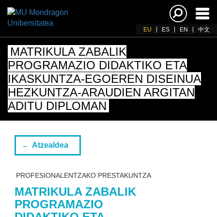
Akti
nab
EU
ES
EN
中文
MATRIKULA ZABALIK
PROGRAMAZIO DIDAKTIKO ETA
IKASKUNTZA-EGOEREN DISEINUA
HEZKUNTZA-ARAUDIEN ARGITAN
ADITU DIPLOMAN
Atzealdea
PROFESIONALENTZAKO PRESTAKUNTZA
MATRIKULA ZABALIK
PROGRAMAZIO
DIDAKTIKO ETA