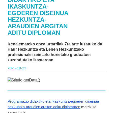
IKASKUNTZA-
EGOEREN DISEINUA
HEZKUNTZA-
ARAUDIEN ARGITAN
ADITU DIPLOMAN
Izena emateko epea urtarrilak 7ra arte luzatuko da
Haur Hezkuntza eta Lehen Hezkuntzako
profesionalei zein arlo horietako graduatuei
zuzendutako ikastaroan.
2025·10·23
Programazio didaktiko eta Ikaskuntza-egoeren diseinua
hezkuntza-araudien argitan aditu diplomaren
matrikula
zabaldu da.