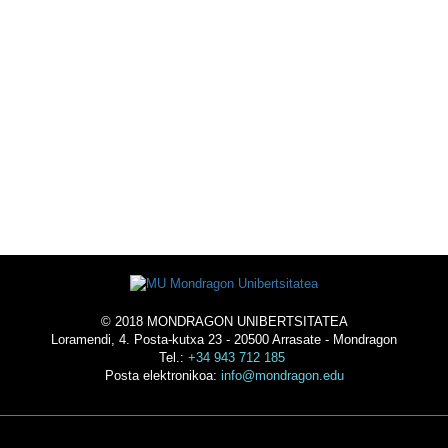
EKINTZAK
OSTATUA
© 2018 MONDRAGON UNIBERTSITATEA
Loramendi, 4. Posta-kutxa 23 - 20500 Arrasate - Mondragon
Tel.:
+34 943 712 185
Posta elektronikoa:
info@mondragon.edu