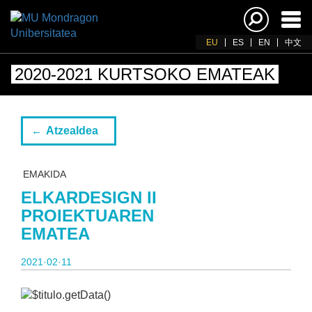
Akti
nab
EU
ES
EN
中文
2020-2021 KURTSOKO EMATEAK
Atzealdea
EMAKIDA
ELKARDESIGN II
PROIEKTUAREN
EMATEA
2021·02·11