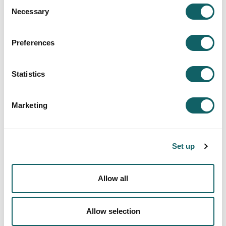
Consent
Necessary
Selection
Preferences
Maider Baskaran Razkin - Profesora e
Investigadora
Statistics
"El equipamiento industrial que tenemos en la
Escuela Politécnica Superior de Mondragon
Unibertsitatea me permite trabajar en ingeniería
Marketing
aplicada. Por un lado, realizar investigación
aplicada junto con las empresas de la zona y
por otro lado mostrar a los alumnos los retos
industriales actuales"
Set up
Allow all
Allow selection
Izaskun Sarasola Altuna - Profesora e