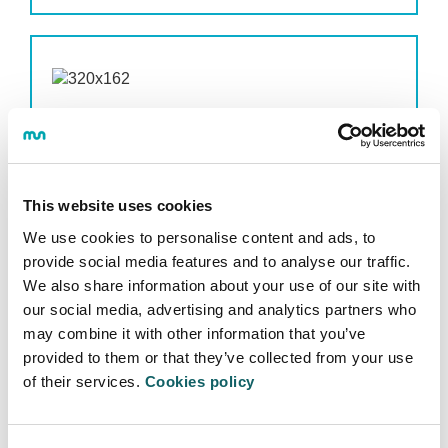
Joseba Mendiguren Olaeta - Profesor e
Investigador
"Mondragon Unibertsitatea me ha permitido
This website uses cookies
orientar mi perfil de investigación y educación,
según mis propias necesidades e inquietudes.
We use cookies to personalise content and ads, to
La estructura horizontal del grupo de
provide social media features and to analyse our traffic.
investigación posibilita/fomenta el liderazgo de
We also share information about your use of our site with
propuestas para jóvenes investigadores. Del
our social media, advertising and analytics partners who
mismo modo la investigación orientada,
may combine it with other information that you’ve
característica de MU, resuelve problemas
provided to them or that they’ve collected from your use
industriales relevantes y el impacto de las
of their services.
Cookies policy
mismas se observa a corto/medio plazo."