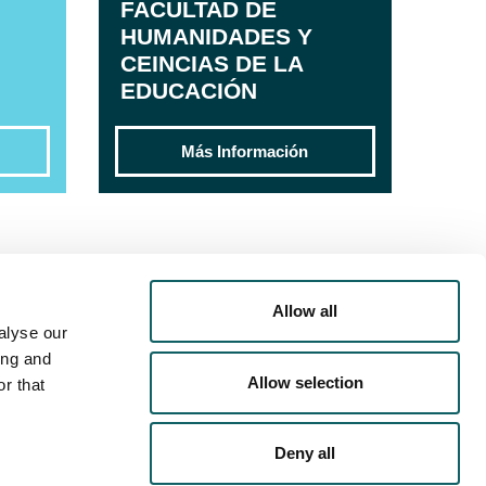
FACULTAD DE
HUMANIDADES Y
CEINCIAS DE LA
EDUCACIÓN
Más Información
Allow all
alyse our
ing and
Allow selection
r that
Deny all