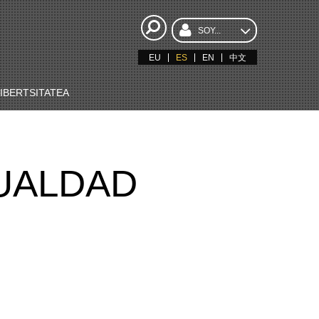
SOY...
EU
ES
EN
中文
BERTSITATEA
UALDAD