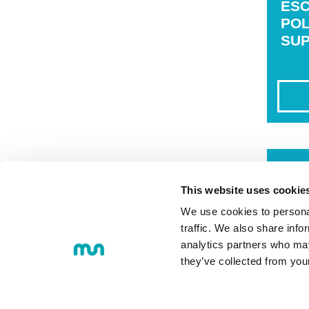
ES
POL
SUP
FAC
CIE
This website uses cookie
GA
We use cookies to personal
traffic. We also share info
analytics partners who may
they’ve collected from you