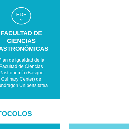
PDF
FACULTAD DE
CIENCIAS
ASTRONÓMICAS
Plan de igualdad de la
Facultad de Ciencias
Gastronomía (Basque
Culinary Center) de
ndragon Unibertsitatea
TOCOLOS