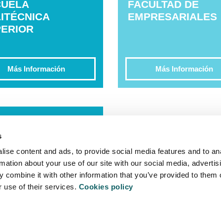
CUELA
FACULTAD DE
ITÉCNICA
EMPRESARIALES
ERIOR
Más Información
Más Información
ULTAD DE
NCIAS
s
STRONÓMICAS
ise content and ads, to provide social media features and to an
rmation about your use of our site with our social media, advertis
Más Información
 combine it with other information that you’ve provided to them o
r use of their services.
Cookies policy