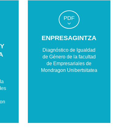
PDF
ENPRESAGINTZA
 Y
Diagnóstico de Igualdad
A
de Género de la facultad
de Empresariales de
Mondragon Unibertsitatea
la
des
gon