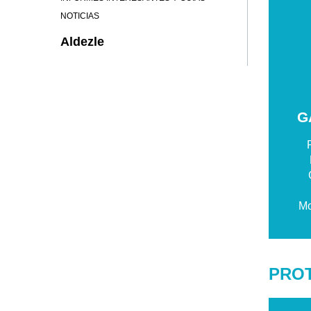
NOTICIAS
Aldezle
G
Mo
PRO