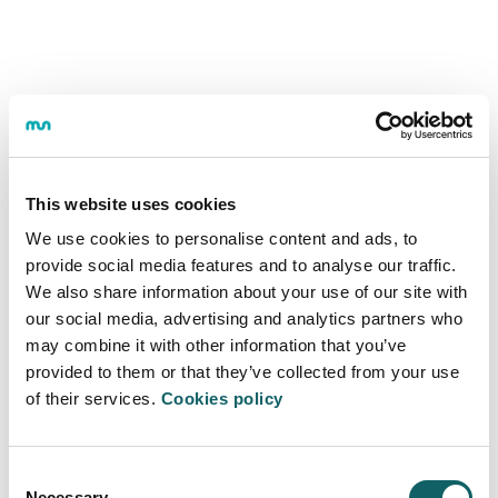
HORARIO Y TUTORÍAS
Horario
This website uses cookies
We use cookies to personalise content and ads, to
TURNO
MAÑANA
TARDE
provide social media features and to analyse our traffic.
We also share information about your use of our site with
Horario
8:00-13:00
13:30-18:30
our social media, advertising and analytics partners who
may combine it with other information that you’ve
provided to them or that they’ve collected from your use
El horario concreto de las asignaturas de los distintos
of their services.
cursos podrás consultarlo en la intranet.
Cookies policy
Tutorías
Consent
Necessary