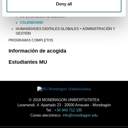
Deny all
INGENIERÍA
PROCEDIMIENTO
INFORMACIÓN ACADÉMICA
CALENDARIO
HUMANIDADES DIGITALES GLOBALES + ADMINISTRACIÓN Y
GESTIÓN
PROGRAMAS COMPLETOS
Información de acogida
Estudiantes MU
© 2018 MONDRAGON UNIBERTSITATEA
Loramendi, 4. Apartado 23 - 20500 Arrasate - Mondragón
Tel.:
+34 943 712 185
Correo electrónico:
info@mondragon.edu