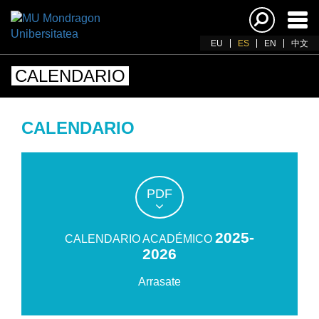
Acti
nav
EU
ES
EN
中文
CALENDARIO
CALENDARIO
PDF
2025-
CALENDARIO ACADÉMICO
2026
Arrasate