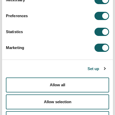
Selection
El horario amplio de presencia del profesorado
(dedicación a jornada completa) facilita la
disponibilidad de los profesores para atender a las
Preferences
dudas y consultas de los alumnos y alumnas previa
solicitud de la cita correspondiente.
Statistics
Marketing
PROGRAMAS DE MOVILIDAD
Set up
Estudiantes Internacionales
LOS CAMPUS
Allow all
MÁS TESTIMONIOS
ESTUDIANTES DE INTERCAMBIO
Allow selection
ADMINISTRACIÓN Y GESTIÓN
COMUNICACIÓN
EDUCACIÓN