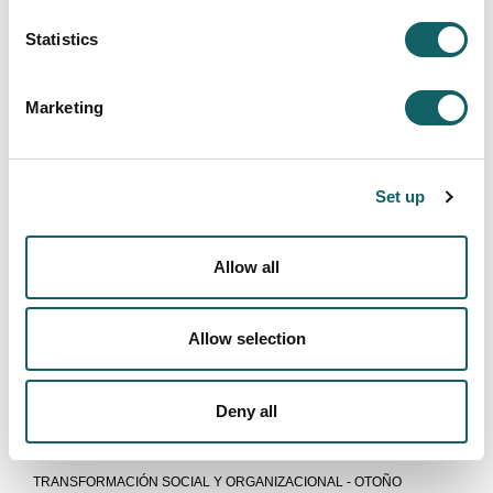
PROGRAMA OTOÑO
Statistics
Comunicación
PROCEDIMIENTO
Marketing
Educación
PROCEDIMIENTO
PROGRAMA DE EDUCACIÓN - OTOÑO
Set up
PROGRAMA DE EDUCACIÓN - PRIMAVERA
Ingeniería
Allow all
PROCEDIMIENTO
INFORMACIÓN ACADÉMICA
Allow selection
CALENDARIO
Humanidades Digitales Globales +
Deny all
Administración y Gestión
PROCEDIMIENTO
TRANSFORMACIÓN SOCIAL Y ORGANIZACIONAL - OTOÑO