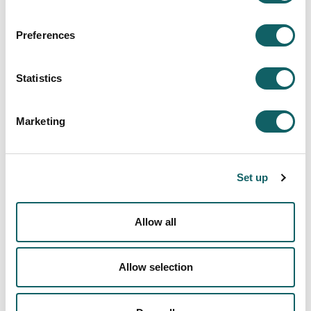
Horarios del transporte público
Preferences
G1:
Hernani-Aiete-Donostia
(cada 15 minutos).
G2:
Andoain-Urnieta-Hernani-Donostia
(cada 39
Statistics
minutos).
G3:
Andoain-Ciudad Sanitaria
(cada hora).
E70:
Hernani-Aiete-Donostia
(cada 30 minutos,
Marketing
en horarios de inicio y fin de clases).
Bizkaibus
Set up
Euskotren
Renfe
Allow all
Moveuskadi
Lurraldebus
Allow selection