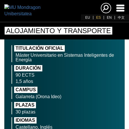
Acti
nav
EU
ES
EN
中文
ALOJAMIENTO Y TRANSPORTE
TITULACIÓN OFICIAL
Máster Universitario en Sistemas Inteligentes de
Energía
DURACIÓN
90 ECTS
1,5 años
CAMPUS
Galarreta (Orona Ideo)
PLAZAS
30 plazas
IDIOMAS
Castellano, Inglés