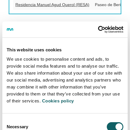
Residencia Manuel Agud Querol (RESA)
Paseo de Berio, 9.
TRANSPORTE
This website uses cookies
Orona Ideo se encuentra situado en Galarreta
(Hernani). Esta ubicación permite un acceso rápido a
We use cookies to personalise content and ads, to
centros urbanos próximos como Hernani, Donostia,
provide social media features and to analyse our traffic.
Lasarte, Andoain, Pasaia, …
We also share information about your use of our site with
our social media, advertising and analytics partners who
Actualmente, las líneas de transporte público
may combine it with other information that you’ve
(Lurraldebus) con parada en Galarreta son:
provided to them or that they’ve collected from your use
of their services.
Cookies policy
Lurraldebus
Además, Euskotren y Renfe cuentan con paradas
Consent
cercanas que conectan con esas líneas de autobús.
Necessary
Selection