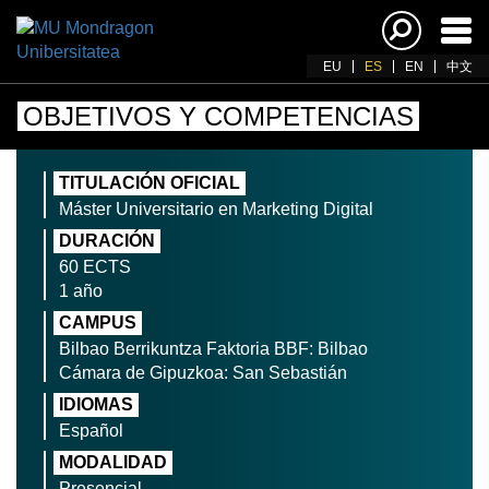
Acti
nav
EU
ES
EN
中文
OBJETIVOS Y COMPETENCIAS
TITULACIÓN OFICIAL
Máster Universitario en Marketing Digital
DURACIÓN
60 ECTS
1 año
CAMPUS
Bilbao Berrikuntza Faktoria BBF: Bilbao
Cámara de Gipuzkoa: San Sebastián
IDIOMAS
Español
MODALIDAD
Presencial