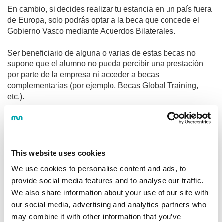
En cambio, si decides realizar tu estancia en un país fuera
de Europa, solo podrás optar a la beca que concede el
Gobierno Vasco mediante Acuerdos Bilaterales.
Ser beneficiario de alguna o varias de estas becas no
supone que el alumno no pueda percibir una prestación
por parte de la empresa ni acceder a becas
complementarias (por ejemplo, Becas Global Training,
etc.).
¿TE ATREVES?
This website uses cookies
A través de este programa, nuestros estudiantes
pueden realizar sus proyectos en universidades,
We use cookies to personalise content and ads, to
empresas o centros de investigación extranjeros. El
provide social media features and to analyse our traffic.
alumnado del Máster en Internacionalización de
We also share information about your use of our site with
Organizaciones desarrolla su experiencia
our social media, advertising and analytics partners who
internacional en organizaciones o empresas con
may combine it with other information that you’ve
actividad o ambición internacional; participando de su