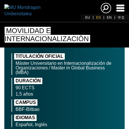
Acti
nav
EU
ES
EN
中文
MOVILIDAD E
INTERNACIONALIZACIÓN
TITULACIÓN OFICIAL
Máster Universitario en Internacionalización de
Organizaciones / Master in Global Business
(MBA)
DURACIÓN
90 ECTS
1,5 años
CAMPUS
BBF-Bilbao
IDIOMAS
Español, Inglés