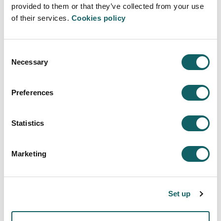
provided to them or that they’ve collected from your use
gestión global o impulsando su andadura
of their services.
Cookies policy
internacional.
Consent
Necessary
Selection
Preferences
Statistics
PONENTES
PONENT
Marketing
Internacionales-China
Intern
Set up
Ver todos los vídeos