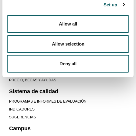
Set up
SALIDAS LABORALES
Modelo educativo
Allow all
PROCESO DE ENSEÑANZA-APRENDIZAJE
PRÁCTICAS Y TRABAJO DE FIN DE MÁSTER
PROGRAMA DUAL
Allow selection
Nuevos estudiantes
Deny all
PERFIL DE INGRESO
INSCRIPCION Y MATRICULA
PRECIO, BECAS Y AYUDAS
Sistema de calidad
PROGRAMAS E INFORMES DE EVALUACIÓN
INDICADORES
SUGERENCIAS
Campus