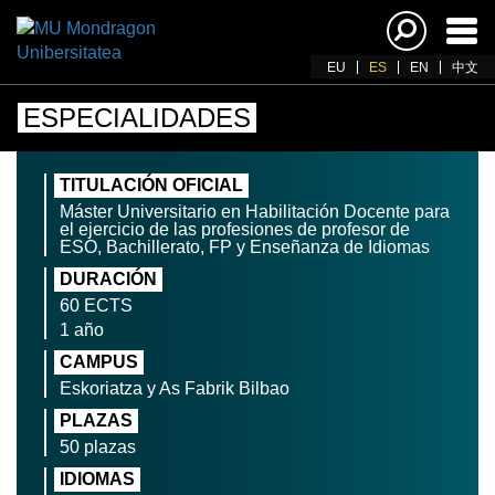
Acti
nav
EU
ES
EN
中文
ESPECIALIDADES
TITULACIÓN OFICIAL
Máster Universitario en Habilitación Docente para
el ejercicio de las profesiones de profesor de
ESO, Bachillerato, FP y Enseñanza de Idiomas
DURACIÓN
60 ECTS
1 año
CAMPUS
Eskoriatza y As Fabrik Bilbao
PLAZAS
50 plazas
IDIOMAS