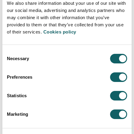
We also share information about your use of our site with
our social media, advertising and analytics partners who
may combine it with other information that you’ve
HABILITACIÓN DOCENTE PARA EL
provided to them or that they’ve collected from your use
EJERCICIO DE LAS PROFESIONES DE
of their services.
Cookies policy
PROFESOR DE EDUCACIÓN SECUNDARIA
OBLIGATORIA, BACHILLERATO,
FORMACIÓN PROFESIONAL Y ENSEÑANZA
DE IDIOMAS
Consent
Necessary
Selection
Programa
Preferences
OBJETIVOS Y COMPETENCIAS
PLAN DE ESTUDIOS
MODALIDADES
Statistics
ESPECIALIDADES
GUIAS Y NORMATIVAS
Marketing
CALENDARIO
PROFESORADO
CONTINUAR ESTUDIANDO