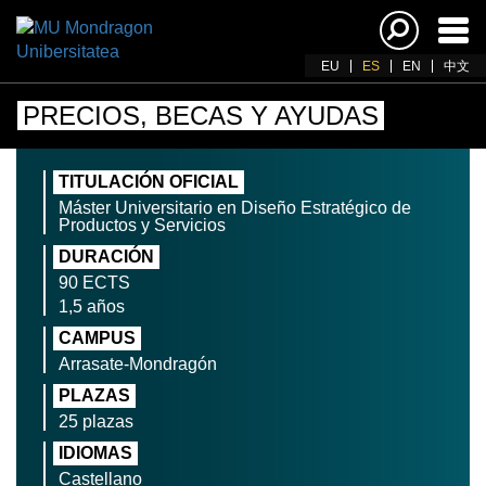
Acti
nav
EU
ES
EN
中文
PRECIOS, BECAS Y AYUDAS
TITULACIÓN OFICIAL
Máster Universitario en Diseño Estratégico de
Productos y Servicios
DURACIÓN
90 ECTS
1,5 años
CAMPUS
Arrasate-Mondragón
PLAZAS
25 plazas
IDIOMAS
Castellano