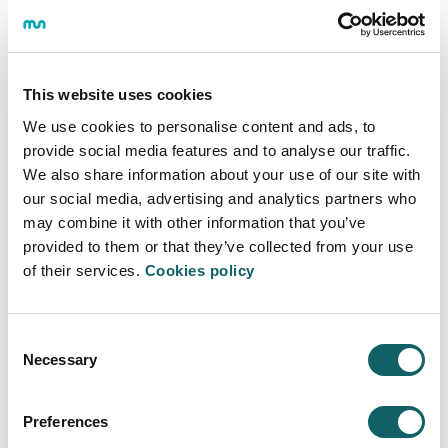
Ayudas para víctimas de terrorismo
Ayudas víctimas de violencia de género
Ayudas para solicitantes y beneficiarias de
This website uses cookies
protección internacional y temporal, y apátridas
We use cookies to personalise content and ads, to
Ayudas para personas beneficiarias del Ingreso
provide social media features and to analyse our traffic.
Mínimo Vital
We also share information about your use of our site with
Ayudas para estudiantes con matrícula de honor
our social media, advertising and analytics partners who
en bachillerato o Ciclo Formativo de Grado
Superior
may combine it with other information that you’ve
provided to them or that they’ve collected from your use
Ayudas para compaginar estudios y trabajo
of their services.
Cookies policy
Ayudas para el Trabajo Fin de Máster
Consent
Becas para estudiar en Mondragon
Necessary
Selection
Unibertsitatea
Preferences