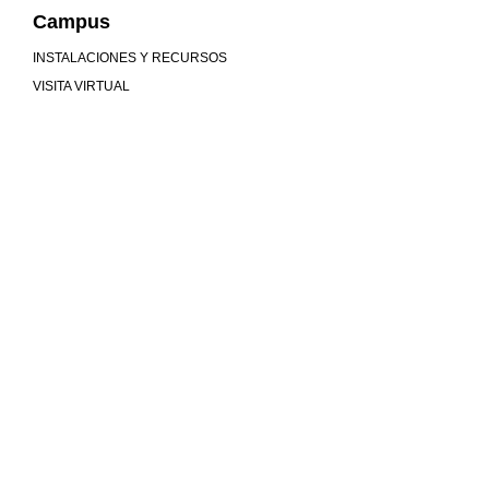
Campus
INSTALACIONES Y RECURSOS
VISITA VIRTUAL
Mucho más que universidad
COMUNIDAD
MU