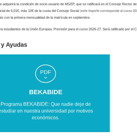
te adquirirá la condición de socio usuario de MGEP, que se ratificará en el Consejo Rector de 
(este importe corresponde al curso 20
inicial de 6,01€, más 10€ de la cuota del Consejo Social
to con la primera mensualidad de la matrícula en septiembre.
ra estudiantes de la Unión Europea. Previsión para el curso 2026-27. Será ratificado por el 
 y Ayudas
PDF
BEKABIDE
Programa BEKABIDE: Que nadie deje de
estudiar en nuestra universidad por motivos
económicos.