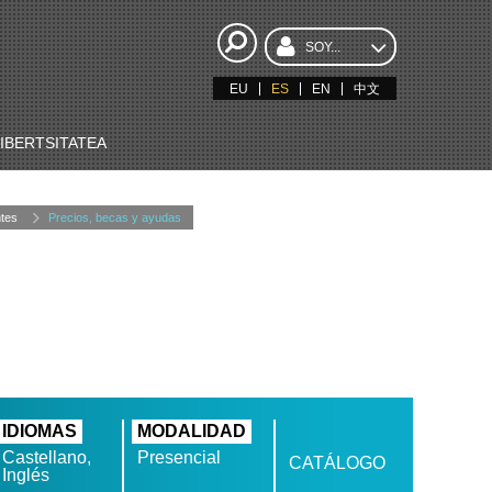
SOY...
EU
ES
EN
中文
BERTSITATEA
tes
Precios, becas y ayudas
IDIOMAS
MODALIDAD
Castellano,
Presencial
CATÁLOGO
Inglés