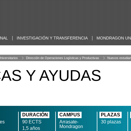
ONAL
INVESTIGACIÓN Y TRANSFERENCIA
MONDRAGON UNI
niversitarios
Dirección de Operaciones Logísticas y Productivas
Nuevos estudian
CAS Y AYUDAS
DURACIÓN
CAMPUS
PLAZAS
nes
90 ECTS
Arrasate-
30 plazas
Mondragon
1,5 años