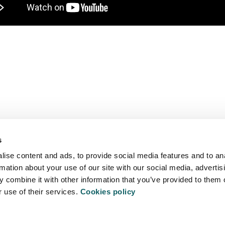
Mucho más que universidad
s
MU
PROMOCIÓN
ise content and ads, to provide social media features and to an
rmation about your use of our site with our social media, advertis
AGENDA
DE
 combine it with other information that you’ve provided to them o
r use of their services.
Cookies policy