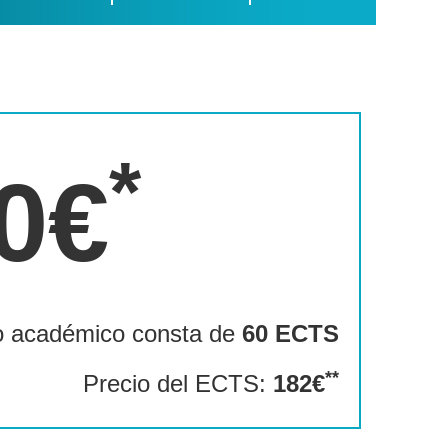
*
0€
o académico consta de
60 ECTS
**
Precio del ECTS:
182€