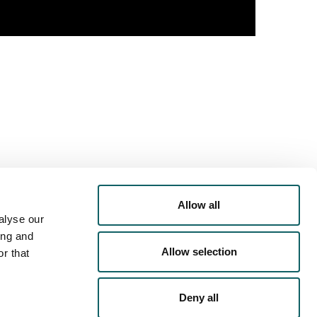
 DE
OFERTA DEPORTIVA
Allow all
alyse our
ing and
Allow selection
 ACTIVIDADES EXTRA-
r that
ACADÉMICAS
Deny all