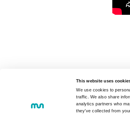
This website uses cookie
COMUNIDAD
We use cookies to personal
traffic. We also share info
analytics partners who may
they’ve collected from you