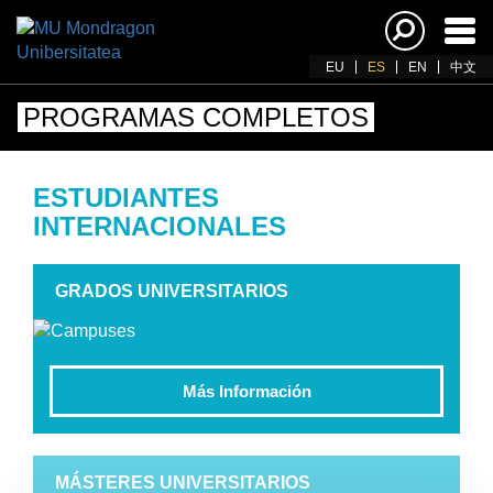
Acti
nav
EU
ES
EN
中文
PROGRAMAS COMPLETOS
ESTUDIANTES
INTERNACIONALES
GRADOS UNIVERSITARIOS
Más Información
MÁSTERES UNIVERSITARIOS