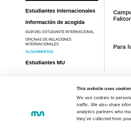
Estudiantes Internacionales
Campus
Fakto
Información de acogida
RES
GUÍA DEL ESTUDIANTE INTERNACIONAL
BIL
OFICINAS DE RELACIONES
INTERNACIONALES
Para l
ALOJAMIENTOS
COL
Estudiantes MU
PED
ALQ
AR
HAC
HOT
This website uses cookie
© 2018 MONDRAGON UNIBERTS
We use cookies to personal
Loramendi, 4. Apartado 23 - 20500
Tel.:
+34 943 712 185
traffic. We also share info
Correo electrónico:
info@mondrag
analytics partners who may
they’ve collected from you