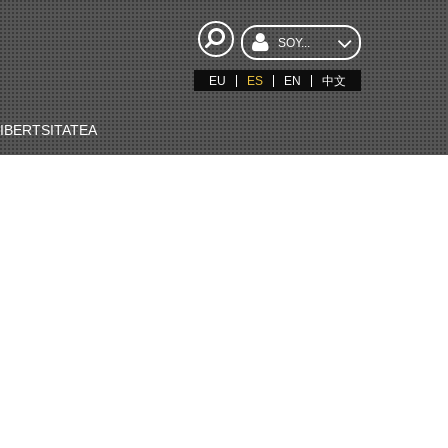
SOY...
EU
ES
EN
中文
BERTSITATEA