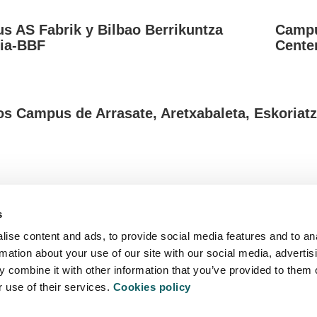
 AS Fabrik y Bilbao Berrikuntza
Campu
ria-BBF
Cente
Más información
IDENCIAS EN
RES
BAO
SAN
os Campus de Arrasate, Aretxabaleta, Eskoriatz
Más información
EGIO MAYOR
PIS
Más información
RO BITERI Y
UILER DE
ANA
ITACIONES
EL SUKHA
s
ITATEA
POLÍTICA 
ise content and ads, to provide social media features and to an
 Arrasate - Mondragón
rmation about your use of our site with our social media, advertis
on.edu
 combine it with other information that you’ve provided to them o
r use of their services.
Cookies policy