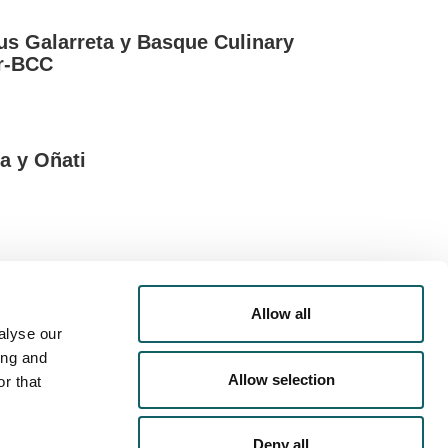
s Galarreta y Basque Culinary
r-BCC
Más información
IDENCIAS EN
 SEBASTIÁN
a y Oñati
Más información
OS DE ALQUILER
Allow all
DE PRIVACIDAD
POLÍTICA DE COOKIES
AVISO LEGAL
alyse our
ing and
Allow selection
r that
Deny all