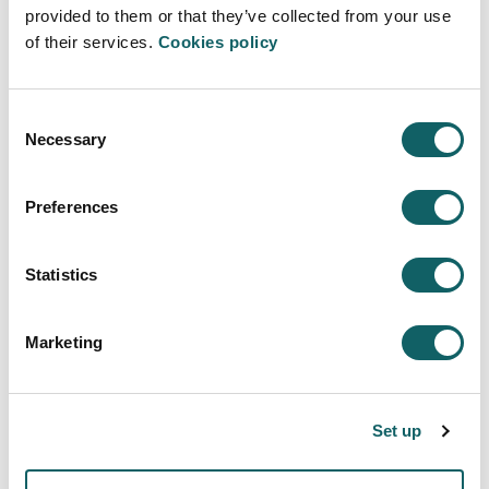
provided to them or that they’ve collected from your use
of their services.
Cookies policy
ANTES
Consent
Necessary
Todo el alumnado de una misma área
Selection
con el mismo perfil, todo el itinerario
encauzado y marcado.
Preferences
Itinerario sin opciones
Todos los perfiles iguales
Statistics
Sin identidad
Marketing
Objetivos inconcretos
Basado en los resultados
Set up