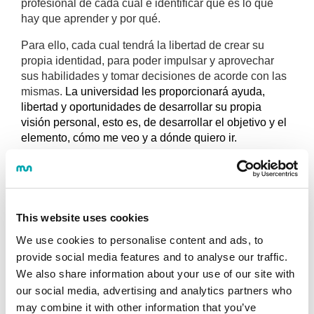
profesional de cada cual e identificar qué es lo que
hay que aprender y por qué.
Para ello, cada cual tendrá la libertad de crear su
propia identidad, para poder impulsar y aprovechar
sus habilidades y tomar decisiones de acorde con las
mismas.
La universidad les proporcionará ayuda,
libertad y oportunidades de desarrollar su propia
visión personal, esto es, de desarrollar el objetivo y el
elemento, cómo me veo y a dónde quiero ir.
Por ello, en este eje es importante también que los
estudios estén basados en el proceso, valorando cada
cual su proceso de estudios y su desarrollo con
respecto al objetivo identificado y formándose en la
This website uses cookies
autogestión, que cada cual sea su propio líder,
We use cookies to personalise content and ads, to
proponerse objetivos personales y desarrollar la
provide social media features and to analyse our traffic.
capacidad de lograr lo propuesto. Teniendo un espíritu
crítico y autocrítico, para lograr siempre más y poder
We also share information about your use of our site with
seguir mejorando, desarrollar un grado de
our social media, advertising and analytics partners who
autoexigencia.
may combine it with other information that you’ve