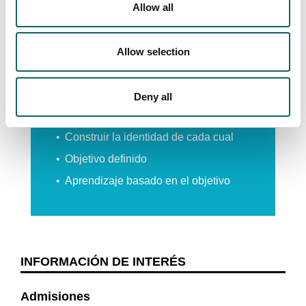
Allow all
AHORA
Oportunidades y ayuda para que cada
cual construya su identidad y defina
Allow selection
sus objetivos.
Itinerarios con distintas opciones
Deny all
Pluralidad de perfiles
Construir la identidad de cada cual
Objetivo definido
Aprendizaje basado en el objetivo
INFORMACIÓN DE INTERÉS
Admisiones