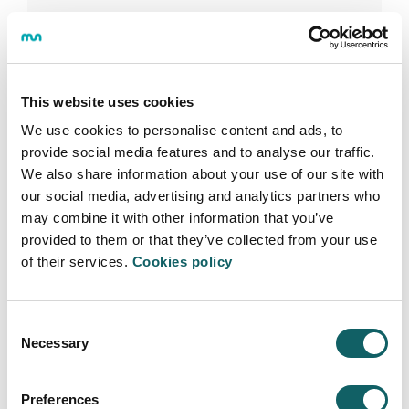
Ondo izan
This website uses cookies
We use cookies to personalise content and ads, to
Deja tu comentario
provide social media features and to analyse our traffic.
We also share information about your use of our site with
our social media, advertising and analytics partners who
may combine it with other information that you’ve
PREGUNTA
provided to them or that they’ve collected from your use
of their services.
Cookies policy
Buenas, es obligatorio tener el C1 de Euskera
para tener el título de educación primaria?
Consent
Enrique
(Donosti) Thu Jan 09 20:28:26 GMT
Necessary
2025
Selection
RESPUESTA
Preferences