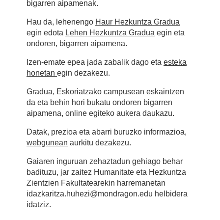
bigarren aipamenak.
Hau da, lehenengo
Haur Hezkuntza Gradua
egin edota
Lehen Hezkuntza Gradua
egin eta
ondoren, bigarren aipamena.
Izen-emate epea jada zabalik dago eta
esteka
honetan
egin dezakezu.
Gradua, Eskoriatzako campusean eskaintzen
da eta behin hori bukatu ondoren bigarren
aipamena, online egiteko aukera daukazu.
Datak, prezioa eta abarri buruzko informazioa,
webgunean
aurkitu dezakezu.
Gaiaren inguruan zehaztadun gehiago behar
badituzu, jar zaitez Humanitate eta Hezkuntza
Zientzien Fakultatearekin harremanetan
idazkaritza.huhezi@mondragon.edu helbidera
idatziz.