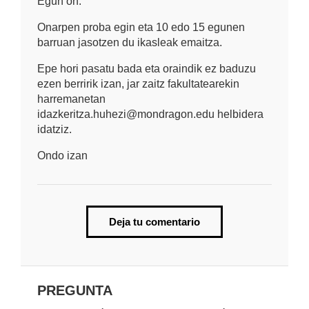
Egun on:
Onarpen proba egin eta 10 edo 15 egunen
barruan jasotzen du ikasleak emaitza.
Epe hori pasatu bada eta oraindik ez baduzu
ezen berririk izan, jar zaitz fakultatearekin
harremanetan
idazkeritza.huhezi@mondragon.edu helbidera
idatziz.
Ondo izan
Deja tu comentario
PREGUNTA