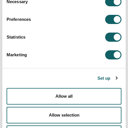
Necessary
Selection
RESPUESTA
Buenos días,
Preferences
El coste previsto para las ingenierías de Mondragon
Unibertsitatea para el curso 2022-2023 es de 6612
Statistics
euros. Tienes la información al respecto en
este
enlace
.
Además, en cada uno de los grados en ingeniería,
Marketing
en el apartado
precios, becas y ayudas
, puedes ver
además del coste del curso, las formas de pago y
las ayudas a las que puedes acceder.
Set up
Si necesitas más información al respecto, puedes
ponerte en contacto con la Escuela Politécnica
Superior a través de la dirección de correo
Allow all
onarpena.ing@mondragon.edu
Un saludo
Allow selection