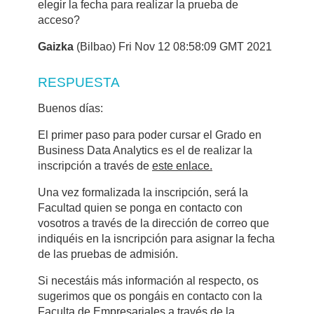
elegir la fecha para realizar la prueba de
acceso?
Gaizka
(Bilbao) Fri Nov 12 08:58:09 GMT 2021
RESPUESTA
Buenos días:
El primer paso para poder cursar el Grado en
Business Data Analytics es el de realizar la
inscripción a través de
este enlace.
Una vez formalizada la inscripción, será la
Facultad quien se ponga en contacto con
vosotros a través de la dirección de correo que
indiquéis en la isncripción para asignar la fecha
de las pruebas de admisión.
Si necestáis más información al respecto, os
sugerimos que os pongáis en contacto con la
Faculta de Empresariales a través de la