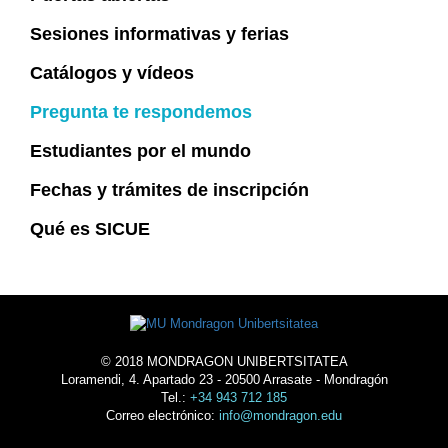
Sesiones informativas y ferias
Catálogos y vídeos
Pregunta te respondemos
Estudiantes por el mundo
Fechas y trámites de inscripción
Qué es SICUE
© 2018 MONDRAGON UNIBERTSITATEA
Loramendi, 4. Apartado 23 - 20500 Arrasate - Mondragón
Tel.:
+34 943 712 185
Correo electrónico:
info@mondragon.edu