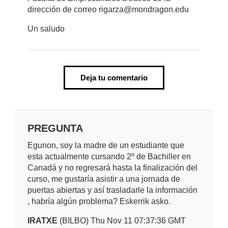
dirección de correo rigarza@mondragon.edu
Un saludo
Deja tu comentario
PREGUNTA
Egunon, soy la madre de un estudiante que
esta actualmente cursando 2º de Bachiller en
Canadá y no regresará hasta la finalización del
curso, me gustaría asistir a una jornada de
puertas abiertas y así trasladarle la información
, habría algún problema? Eskerrik asko.
IRATXE
(BILBO) Thu Nov 11 07:37:36 GMT