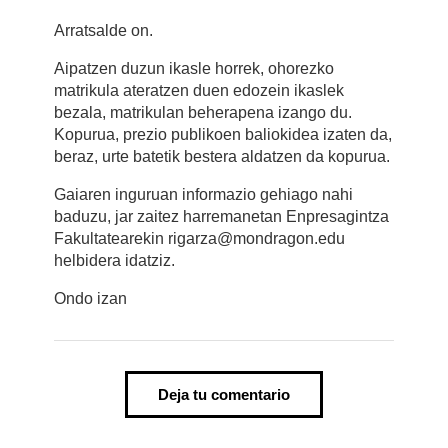
Arratsalde on.
Aipatzen duzun ikasle horrek, ohorezko
matrikula ateratzen duen edozein ikaslek
bezala, matrikulan beherapena izango du.
Kopurua, prezio publikoen baliokidea izaten da,
beraz, urte batetik bestera aldatzen da kopurua.
Gaiaren inguruan informazio gehiago nahi
baduzu, jar zaitez harremanetan Enpresagintza
Fakultatearekin rigarza@mondragon.edu
helbidera idatziz.
Ondo izan
Deja tu comentario