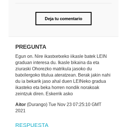
Deja tu comentario
PREGUNTA
Egun on. Nire ikastxetxeko iikasle batek LEIN
graduan interesa du. Ikasle bikaina da eta
ziuraski Ohorezko matrikula jasoko du
batxilergoko titulua ateratzean. Berak jakin nahi
du ia bekarik jaso ahal duen LEINeko gradua
ikasteko eta beka horren nondik norakoak
zeintzuk diren. Eskerrik asko
Aitor
(Durango) Tue Nov 23 07:25:10 GMT
2021
RESPUESTA