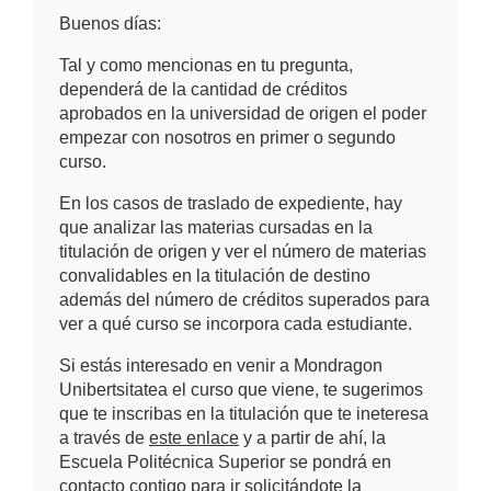
Buenos días:
Tal y como mencionas en tu pregunta,
dependerá de la cantidad de créditos
aprobados en la universidad de origen el poder
empezar con nosotros en primer o segundo
curso.
En los casos de traslado de expediente, hay
que analizar las materias cursadas en la
titulación de origen y ver el número de materias
convalidables en la titulación de destino
además del número de créditos superados para
ver a qué curso se incorpora cada estudiante.
Si estás interesado en venir a Mondragon
Unibertsitatea el curso que viene, te sugerimos
que te inscribas en la titulación que te ineteresa
a través de
este enlace
y a partir de ahí, la
Escuela Politécnica Superior se pondrá en
contacto contigo para ir solicitándote la