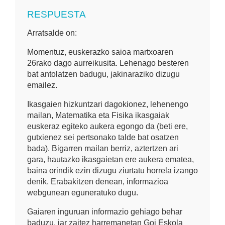
RESPUESTA
Arratsalde on:
Momentuz, euskerazko saioa martxoaren
26rako dago aurreikusita. Lehenago besteren
bat antolatzen badugu, jakinaraziko dizugu
emailez.
Ikasgaien hizkuntzari dagokionez, lehenengo
mailan, Matematika eta Fisika ikasgaiak
euskeraz egiteko aukera egongo da (beti ere,
gutxienez sei pertsonako talde bat osatzen
bada). Bigarren mailan berriz, aztertzen ari
gara, hautazko ikasgaietan ere aukera ematea,
baina orindik ezin dizugu ziurtatu horrela izango
denik. Erabakitzen denean, informazioa
webgunean eguneratuko dugu.
Gaiaren inguruan informazio gehiago behar
baduzu, jar zaitez harremanetan Goi Eskola