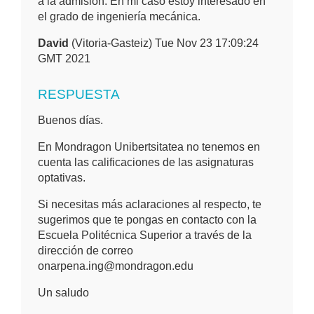
a la admisión. En mi caso estoy interesado en
el grado de ingeniería mecánica.
David
(Vitoria-Gasteiz) Tue Nov 23 17:09:24
GMT 2021
RESPUESTA
Buenos días.
En Mondragon Unibertsitatea no tenemos en
cuenta las calificaciones de las asignaturas
optativas.
Si necesitas más aclaraciones al respecto, te
sugerimos que te pongas en contacto con la
Escuela Politécnica Superior a través de la
dirección de correo
onarpena.ing@mondragon.edu
Un saludo