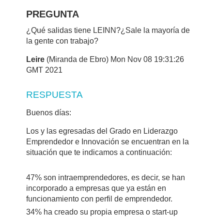
PREGUNTA
¿Qué salidas tiene LEINN?¿Sale la mayoría de
la gente con trabajo?
Leire
(Miranda de Ebro) Mon Nov 08 19:31:26
GMT 2021
RESPUESTA
Buenos días:
Los y las egresadas del Grado en Liderazgo
Emprendedor e Innovación se encuentran en la
situación que te indicamos a continuación:
47% son intraemprendedores, es decir, se han
incorporado a empresas que ya están en
funcionamiento con perfil de emprendedor.
34% ha creado su propia empresa o start-up