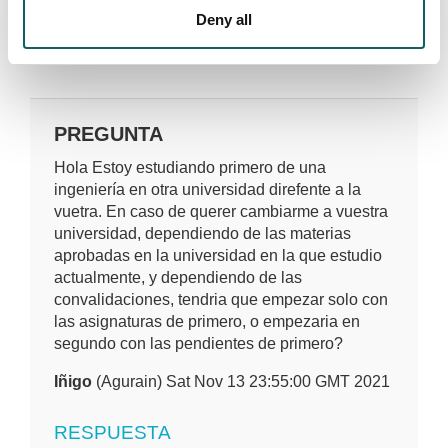
Deny all
Deja tu comentario
PREGUNTA
Hola Estoy estudiando primero de una
ingeniería en otra universidad direfente a la
vuetra. En caso de querer cambiarme a vuestra
universidad, dependiendo de las materias
aprobadas en la universidad en la que estudio
actualmente, y dependiendo de las
convalidaciones, tendria que empezar solo con
las asignaturas de primero, o empezaria en
segundo con las pendientes de primero?
Iñigo
(Agurain) Sat Nov 13 23:55:00 GMT 2021
RESPUESTA