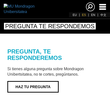
Acti
nav
EU
ES
EN
中文
PREGUNTA TE RESPONDEMOS
PREGUNTA, TE
RESPONDEREMOS
Si tienes alguna pregunta sobre Mondragon
Unibertsitatea, no te cortes, pregúntanos.
HAZ TU PREGUNTA