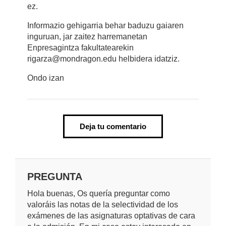
ez.
Informazio gehigarria behar baduzu gaiaren
inguruan, jar zaitez harremanetan
Enpresagintza fakultatearekin
rigarza@mondragon.edu helbidera idatziz.
Ondo izan
Deja tu comentario
PREGUNTA
Hola buenas, Os quería preguntar como
valoráis las notas de la selectividad de los
exámenes de las asignaturas optativas de cara