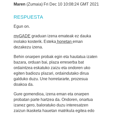
Maren
(Zumaia) Fri Dec 10 10:08:24 GMT 2021
RESPUESTA
Egun on.
myGADE
graduan izena emateak ez dauka
inolako kosterik. Esteka
honetan
eman
dezakezu izena.
Behin onarpen probak egin eta hautatua izaten
bazara, orduan bai, plaza erreserba bat
ordaintzea eskatuko zaizu eta ondoren uko
egiten badiozu plazari, ordaindutako dirua
galduko duzu. Une horretararte, prozesua
doakoa da.
Gure gomendioa, izena eman eta onarpen
probatan parte hartzea da. Ondoren, onartua
izanez gero, baloratuko duzu interesatzen
zaizun ikasketa hauetan matrikula egitea edo