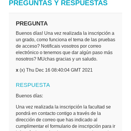
PREGUNTAS Y RESPUESTAS
PREGUNTA
Buenos días! Una vez realizada la inscripción a
un grado, como funciona el tema de las pruebas
de acceso? Notificais vosotros por correo
electrónico o tenemos que dar algún paso más
nosotros? MUchas gracias y un saludo.
x
(x) Thu Dec 16 08:40:04 GMT 2021
RESPUESTA
Buenos días:
Una vez realizada la inscripción la facultad se
pondrá en contacto contigo a través de la
dirección de correo que has indicado al
cumplimentar el formulario de inscripción para ir