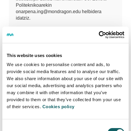
Politeknikoarekin
onarpena.ing@mondragon.edu helbidera
idatziz.
Ondo izan
This website uses cookies
Deja tu comentario
We use cookies to personalise content and ads, to
provide social media features and to analyse our traffic.
We also share information about your use of our site with
our social media, advertising and analytics partners who
PREGUNTA
may combine it with other information that you’ve
Hola me gustaría saber el coste de la matricula
provided to them or that they’ve collected from your use
para cursar estudios de grado eningeniería
of their services.
Cookies policy
Raquel
(Lasarte-Oria) Thu Nov 18 13:42:49
GMT 2021
Consent