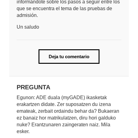
informándote sobre los pasos a seguir entre los
que se encuentra el tema de las pruebas de
admisión.
Un saludo
Deja tu comentario
PREGUNTA
Egunon: ADE duala (myGADE) ikasketak
erakartzen didate. Zer suposatzen du izena
emateak, zerbait ordaindu behar da? Bukaeran
ez banaiz hor matrikulatzen, diru hori galduko
nuke? Erantzunaren zaingeraten naiz. Mila
esker.