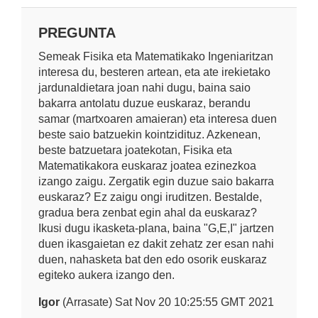
PREGUNTA
Semeak Fisika eta Matematikako Ingeniaritzan
interesa du, besteren artean, eta ate irekietako
jardunaldietara joan nahi dugu, baina saio
bakarra antolatu duzue euskaraz, berandu
samar (martxoaren amaieran) eta interesa duen
beste saio batzuekin kointzidituz. Azkenean,
beste batzuetara joatekotan, Fisika eta
Matematikakora euskaraz joatea ezinezkoa
izango zaigu. Zergatik egin duzue saio bakarra
euskaraz? Ez zaigu ongi iruditzen. Bestalde,
gradua bera zenbat egin ahal da euskaraz?
Ikusi dugu ikasketa-plana, baina "G,E,I" jartzen
duen ikasgaietan ez dakit zehatz zer esan nahi
duen, nahasketa bat den edo osorik euskaraz
egiteko aukera izango den.
Igor
(Arrasate) Sat Nov 20 10:25:55 GMT 2021