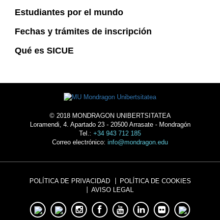
Estudiantes por el mundo
Fechas y trámites de inscripción
Qué es SICUE
© 2018 MONDRAGON UNIBERTSITATEA
Loramendi, 4. Apartado 23 - 20500 Arrasate - Mondragón
Tel.:
+34 943 712 185
Correo electrónico:
info@mondragon.edu
POLÍTICA DE PRIVACIDAD
POLÍTICA DE COOKIES
AVISO LEGAL