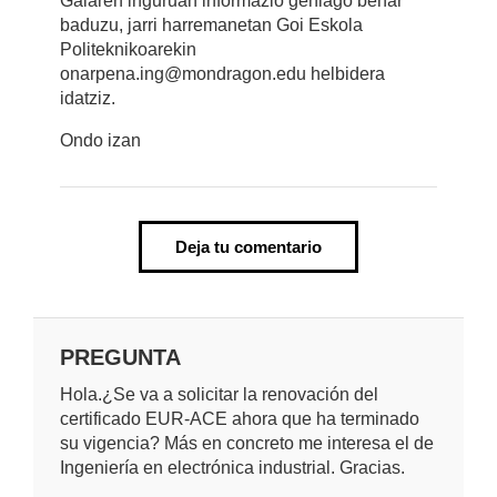
Gaiaren inguruan informazio gehiago behar
baduzu, jarri harremanetan Goi Eskola
Politeknikoarekin
onarpena.ing@mondragon.edu helbidera
idatziz.
Ondo izan
Deja tu comentario
PREGUNTA
Hola.¿Se va a solicitar la renovación del
certificado EUR-ACE ahora que ha terminado
su vigencia? Más en concreto me interesa el de
Ingeniería en electrónica industrial. Gracias.