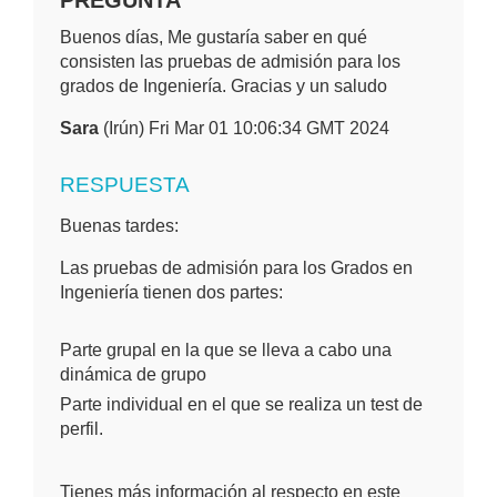
PREGUNTA
Buenos días, Me gustaría saber en qué
consisten las pruebas de admisión para los
grados de Ingeniería. Gracias y un saludo
Sara
(Irún) Fri Mar 01 10:06:34 GMT 2024
RESPUESTA
Buenas tardes:
Las pruebas de admisión para los Grados en
Ingeniería tienen dos partes:
Parte grupal en la que se lleva a cabo una
dinámica de grupo
Parte individual en el que se realiza un test de
perfil.
Tienes más información al respecto en
este