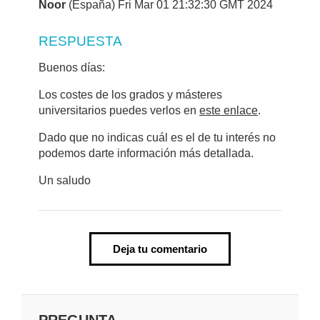
Noor
(España) Fri Mar 01 21:32:30 GMT 2024
RESPUESTA
Buenos días:
Los costes de los grados y másteres
universitarios puedes verlos en
este enlace
.
Dado que no indicas cuál es el de tu interés no
podemos darte información más detallada.
Un saludo
Deja tu comentario