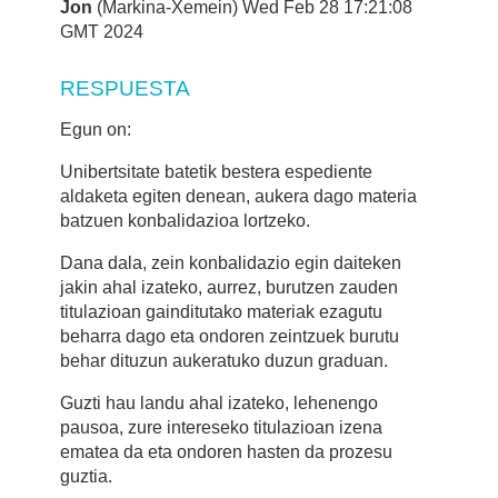
Jon
(Markina-Xemein) Wed Feb 28 17:21:08
GMT 2024
RESPUESTA
Egun on:
Unibertsitate batetik bestera espediente
aldaketa egiten denean, aukera dago materia
batzuen konbalidazioa lortzeko.
Dana dala, zein konbalidazio egin daiteken
jakin ahal izateko, aurrez, burutzen zauden
titulazioan gainditutako materiak ezagutu
beharra dago eta ondoren zeintzuek burutu
behar dituzun aukeratuko duzun graduan.
Guzti hau landu ahal izateko, lehenengo
pausoa, zure intereseko titulazioan izena
ematea da eta ondoren hasten da prozesu
guztia.