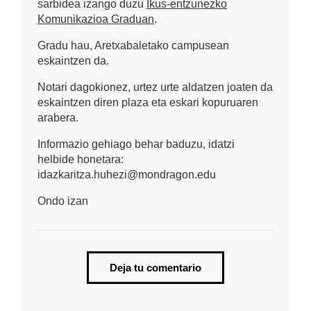
sarbidea izango duzu
Ikus-entzunezko
Komunikazioa Graduan
.
Gradu hau, Aretxabaletako campusean
eskaintzen da.
Notari dagokionez, urtez urte aldatzen joaten da
eskaintzen diren plaza eta eskari kopuruaren
arabera.
Informazio gehiago behar baduzu, idatzi
helbide honetara:
idazkaritza.huhezi@mondragon.edu
Ondo izan
Deja tu comentario