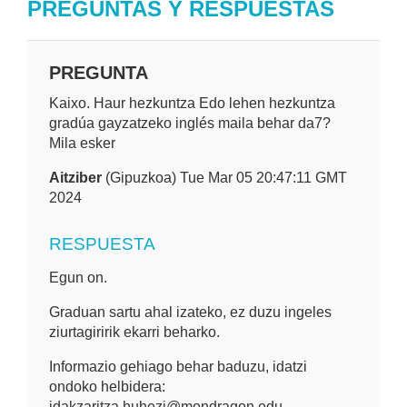
PREGUNTAS Y RESPUESTAS
PREGUNTA
Kaixo. Haur hezkuntza Edo lehen hezkuntza
gradúa gayzatzeko inglés maila behar da7?
Mila esker
Aitziber
(Gipuzkoa) Tue Mar 05 20:47:11 GMT
2024
RESPUESTA
Egun on.
Graduan sartu ahal izateko, ez duzu ingeles
ziurtagiririk ekarri beharko.
Informazio gehiago behar baduzu, idatzi
ondoko helbidera:
idakzaritza.huhezi@mondragon.edu