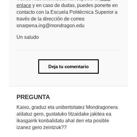
enlace
y en caso de dudas, puedes ponerte en
contacto con la Escuela Politécnica Superior a
través de la dirección de correo
onarpena.ing@mondragon.edu
Un saludo
Deja tu comentario
PREGUNTA
Kaixo, graduz eta unibertsitatez Mondragonera
aldatuz gero, gustatuko litzaidake jakitea ea
ikasgairik konbalidatu ahal den eta posible
izanez gero zeintzuk??