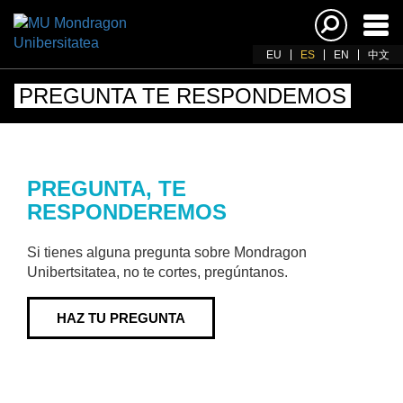
Acti
nav
EU
ES
EN
中文
PREGUNTA TE RESPONDEMOS
PREGUNTA, TE
RESPONDEREMOS
Si tienes alguna pregunta sobre Mondragon
Unibertsitatea, no te cortes, pregúntanos.
HAZ TU PREGUNTA