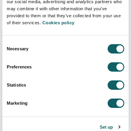
our social media, advertising and analytics partners who
Nos apuntamos para acudir a la jornada de
may combine it with other information that you’ve
puertas abiertas del 16 de marzo pero no
provided to them or that they’ve collected from your use
podemos ir.Quisiera saber como puedo anular
of their services.
Cookies policy
la reserva. Un saludo
Luken
(Atarrabia) Sun Mar 03 12:31:03 GMT
Consent
2024
Necessary
Selection
RESPUESTA
Preferences
Buenas tardes.
Nos ocupamos de avisar a la facultad vuestra
Statistics
baja de la jornada del día 16.
Si os interesa asistir a alguna otra, entrad en
Marketing
este enlace
y volve da hacer la inscripción.
Un saludo
Set up