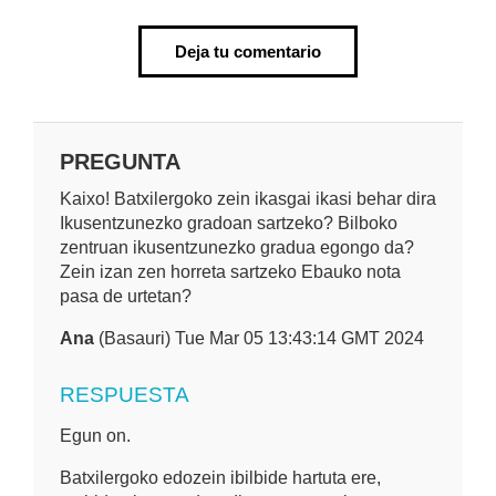
Deja tu comentario
PREGUNTA
Kaixo! Batxilergoko zein ikasgai ikasi behar dira
Ikusentzunezko gradoan sartzeko? Bilboko
zentruan ikusentzunezko gradua egongo da?
Zein izan zen horreta sartzeko Ebauko nota
pasa de urtetan?
Ana
(Basauri) Tue Mar 05 13:43:14 GMT 2024
RESPUESTA
Egun on.
Batxilergoko edozein ibilbide hartuta ere,