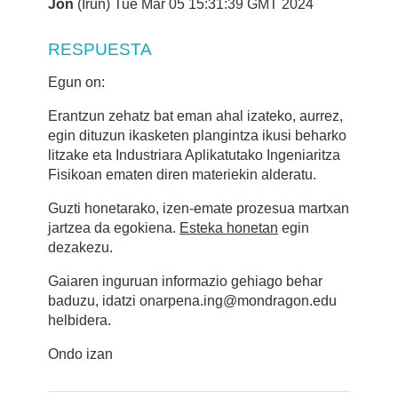
Jon
(Irun) Tue Mar 05 15:31:39 GMT 2024
RESPUESTA
Egun on:
Erantzun zehatz bat eman ahal izateko, aurrez,
egin dituzun ikasketen plangintza ikusi beharko
litzake eta Industriara Aplikatutako Ingeniaritza
Fisikoan ematen diren materiekin alderatu.
Guzti honetarako, izen-emate prozesua martxan
jartzea da egokiena.
Esteka honetan
egin
dezakezu.
Gaiaren inguruan informazio gehiago behar
baduzu, idatzi onarpena.ing@mondragon.edu
helbidera.
Ondo izan