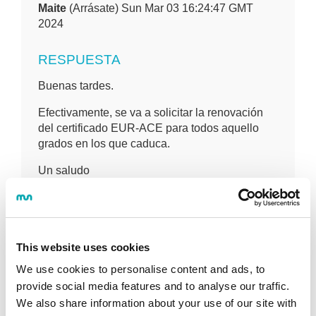
Maite
(Arrásate) Sun Mar 03 16:24:47 GMT
2024
RESPUESTA
Buenas tardes.
Efectivamente, se va a solicitar la renovación
del certificado EUR-ACE para todos aquello
grados en los que caduca.
Un saludo
Deja tu comentario
This website uses cookies
We use cookies to personalise content and ads, to
provide social media features and to analyse our traffic.
We also share information about your use of our site with
PREGUNTA