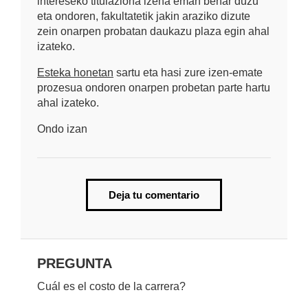
intereseko titulaziona izena eman behar duzu
eta ondoren, fakultatetik jakin araziko dizute
zein onarpen probatan daukazu plaza egin ahal
izateko.
Esteka honetan
sartu eta hasi zure izen-emate
prozesua ondoren onarpen probetan parte hartu
ahal izateko.
Ondo izan
Deja tu comentario
PREGUNTA
Cuál es el costo de la carrera?