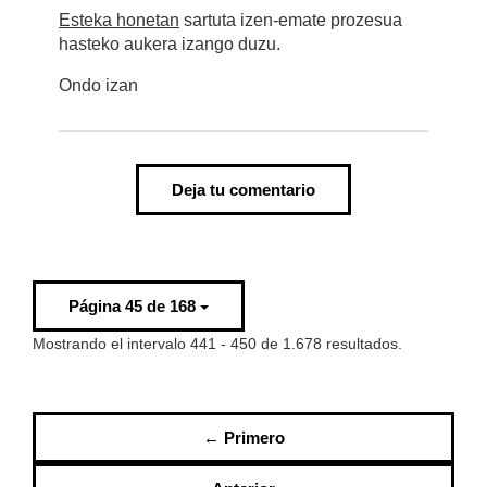
Esteka honetan
sartuta izen-emate prozesua
hasteko aukera izango duzu.
Ondo izan
Deja tu comentario
Página 45 de 168
Mostrando el intervalo 441 - 450 de 1.678 resultados.
← Primero