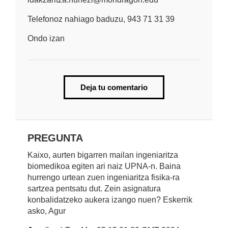
Telefonoz nahiago baduzu, 943 71 31 39
Ondo izan
Deja tu comentario
PREGUNTA
Kaixo, aurten bigarren mailan ingeniaritza
biomedikoa egiten ari naiz UPNA-n. Baina
hurrengo urtean zuen ingeniaritza fisika-ra
sartzea pentsatu dut. Zein asignatura
konbalidatzeko aukera izango nuen? Eskerrik
asko, Agur