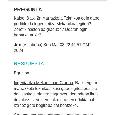
PREGUNTA
Kaixo, Batxi 2n Marrazketa Teknikoa egin gabe
podible da Ingenieritza Mekanikoa egitea?
Zerotik hasten da graduan? Udaran egin
beharko nuke?
Jon
(Villabona) Sun Mar 03 22:44:51 GMT
2024
RESPUESTA
Egun on:
Ingeniaritza Mekanikoan Gradua
, Batxilergoan
marrazketa teknikoa ikusi gabe egitea posible
da. Ikasketa planean agertzen den
pdf-an
ikus
dezakezu zein den irakasgaiaren edukia nahi
izanez gero begirada bat boatzeko.