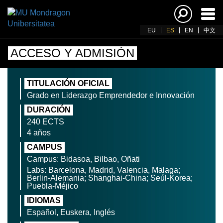
Acti
nav
EU
ES
EN
中文
ACCESO Y ADMISIÓN
TITULACIÓN OFICIAL
Grado en Liderazgo Emprendedor e Innovación
DURACIÓN
240 ECTS
4 años
CAMPUS
Campus: Bidasoa, Bilbao, Oñati
Labs: Barcelona, Madrid, Valencia, Malaga;
Berlin-Alemania; Shanghai-China; Seúl-Korea;
Puebla-Méjico
IDIOMAS
Español, Euskera, Inglés