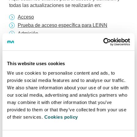
todas las actualizaciones se realizarán en:
Acceso
Prueba de acceso específica para LEINN
Admisión.
Procedimiento de Admisión.
This website uses cookies
We use cookies to personalise content and ads, to
provide social media features and to analyse our traffic.
LIDERAZGO EMPRENDEDOR E
We also share information about your use of our site with
INNOVACIÓN - LEINN
our social media, advertising and analytics partners who
may combine it with other information that you’ve
Programa
provided to them or that they’ve collected from your use
of their services.
Cookies policy
OBJETIVOS Y COMPETENCIAS
PLAN DE ESTUDIOS
GUÍAS Y NORMATIVAS