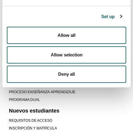
Programa
Set up
OBJETIVOS Y COMPETENCIAS
PLAN DE ESTUDIOS
PROGRAMAS ACADÉMICOS DE RECORRIDOS SUCESIVOS (PARS)
Allow all
GUÍAS Y NORMATIVAS
CALENDARIO
Allow selection
PROFESORADO
CONTINUAR ESTUDIANDO
SALIDAS LABORALES
Deny all
Modelo educativo
PROCESO ENSEÑANZA-APRENDIZAJE
PROGRAMA DUAL
Nuevos estudiantes
REQUISITOS DE ACCESO
INSCRIPCIÓN Y MATRÍCULA