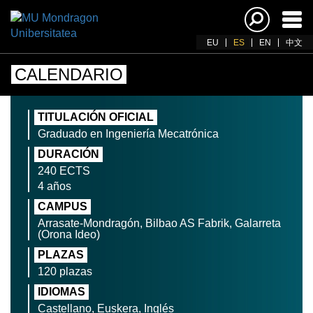
Acti
nav
EU
ES
EN
中文
CALENDARIO
TITULACIÓN OFICIAL
Graduado en Ingeniería Mecatrónica
DURACIÓN
240 ECTS
4 años
CAMPUS
Arrasate-Mondragón, Bilbao AS Fabrik, Galarreta
(Orona Ideo)
PLAZAS
120 plazas
IDIOMAS
Castellano, Euskera, Inglés