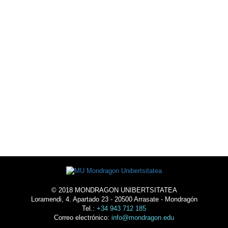
AGENDA
DE ACTIVIDADES
EXTRA-ACADÉMICAS
ALOJARSE
EN LA
UNIVERSIDAD
© 2018 MONDRAGON UNIBERTSITATEA
Loramendi, 4. Apartado 23 - 20500 Arrasate - Mondragón
Tel.:
+34 943 712 185
Correo electrónico:
info@mondragon.edu