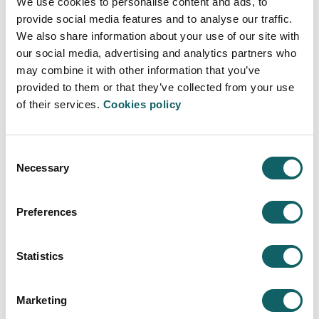
We use cookies to personalise content and ads, to
dual ya que reduce los desplazamientos del alumnado
provide social media features and to analyse our traffic.
entre el centro docente y la empresa.
We also share information about your use of our site with
our social media, advertising and analytics partners who
El horario concreto de las asignaturas de los distintos
cursos podrás consultarlo en la intranet.
may combine it with other information that you’ve
provided to them or that they’ve collected from your use
of their services.
Cookies policy
Tutorías
El horario amplio de presencia del profesorado
(dedicación a jornada completa) facilita la
Consent
Necessary
disponibilidad de los profesores para atender a las
Selection
dudas y consultas de los alumnos y alumnas previa
solicitud de la cita correspondiente.
Preferences
Statistics
INGENIERÍA MECATRÓNICA
Marketing