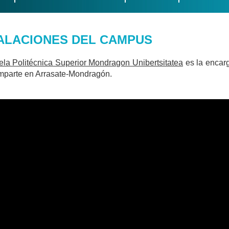
ALACIONES DEL CAMPUS
la Politécnica Superior Mondragon Unibertsitatea
es la encar
mparte en Arrasate-Mondragón.