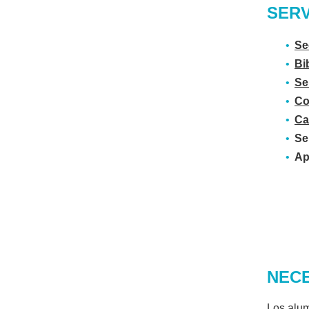
SERV
Se
Bi
Se
Co
Ca
Se
Ap
NECE
Los alum