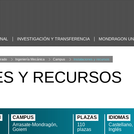
ONAL
INVESTIGACIÓN Y TRANSFERENCIA
MONDRAGON UNI
grado
Ingeniería Mecánica
Campus
Instalaciones y recursos
ES Y RECURSOS
N
CAMPUS
PLAZAS
IDIOMAS
Arrasate-Mondragón,
110
Castellano,
Goierri
plazas
Inglés