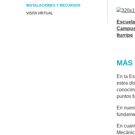
INSTALACIONES Y RECURSOS
VISITA VIRTUAL
Escuela
Campus
Iturripe
MÁS 
En la Es
estos di
conocimi
puntos f
En nuest
fundamen
En cuant
Mecánica