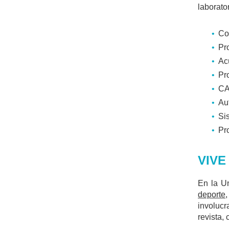
laborator
Co
Pr
Ac
Pr
CA
Au
Si
Pr
VIVE
En la Un
deporte
involucr
revista,