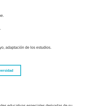
ne.
.
o, adaptación de los estudios.
versidad
des educativas especiales derivadas de su