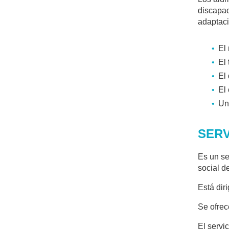
discapac
adaptaci
El
El
El
El 
Un
SERV
Es un se
social d
Está dir
Se ofrec
El servic