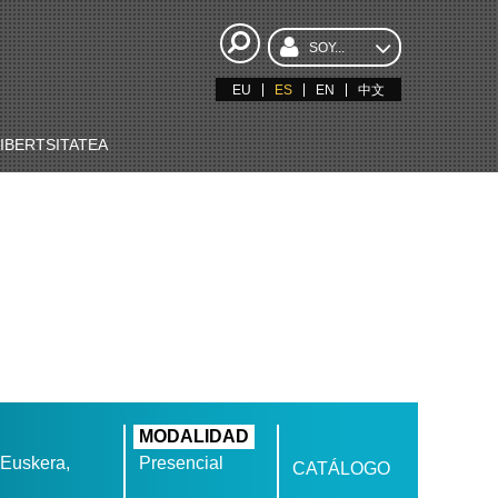
SOY...
EU
ES
EN
中文
BERTSITATEA
MODALIDAD
 Euskera,
Presencial
CATÁLOGO