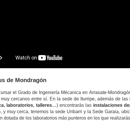
s de Mondragón
ursar el Grado de Ingeniería Mécanica en Arrasate-Mondragón
s muy cercanos entre sí. En la sede de Iturripe, además de las
ca, laboratorios, talleres…
) encontrarás las
instalaciones de
o, y muy cerca, tenemos la sede Uribarri y la Sede Garaia, ub
n dotada de los laboratorios más punteros en los que realizarás