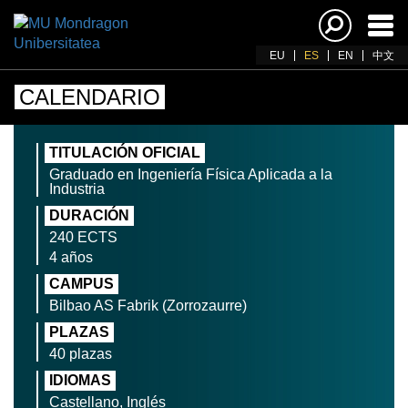
Acti
nav
EU
ES
EN
中文
CALENDARIO
TITULACIÓN OFICIAL
Graduado en Ingeniería Física Aplicada a la
Industria
DURACIÓN
240 ECTS
4 años
CAMPUS
Bilbao AS Fabrik (Zorrozaurre)
PLAZAS
40 plazas
IDIOMAS
Castellano, Inglés