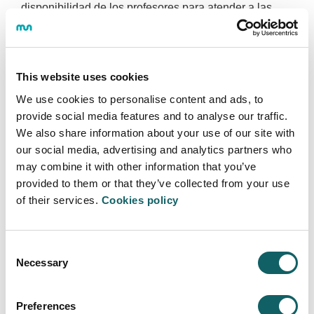
disponibilidad de los profesores para atender a las
dudas y consultas de los alumnos y alumnas previa
solicitud de la cita correspondiente.
This website uses cookies
We use cookies to personalise content and ads, to
INGENIERÍA FÍSICA APLICADA A LA
INDUSTRIA
provide social media features and to analyse our traffic.
We also share information about your use of our site with
Programa
our social media, advertising and analytics partners who
may combine it with other information that you’ve
OBJETIVOS Y COMPETENCIAS
provided to them or that they’ve collected from your use
PLAN DE ESTUDIOS
of their services.
Cookies policy
GUÍAS Y NORMATIVAS
CALENDARIO
PROFESORADO
Consent
Necessary
Selection
CONTINUAR ESTUDIANDO
SALIDAS LABORALES
Preferences
Modelo educativo