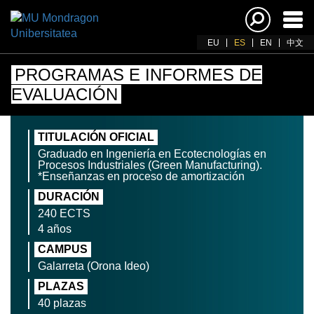
Acti
nav
EU
ES
EN
中文
PROGRAMAS E INFORMES DE
EVALUACIÓN
TITULACIÓN OFICIAL
Graduado en Ingeniería en Ecotecnologías en
Procesos Industriales (Green Manufacturing).
*Enseñanzas en proceso de amortización
DURACIÓN
240 ECTS
4 años
CAMPUS
Galarreta (Orona Ideo)
PLAZAS
40 plazas