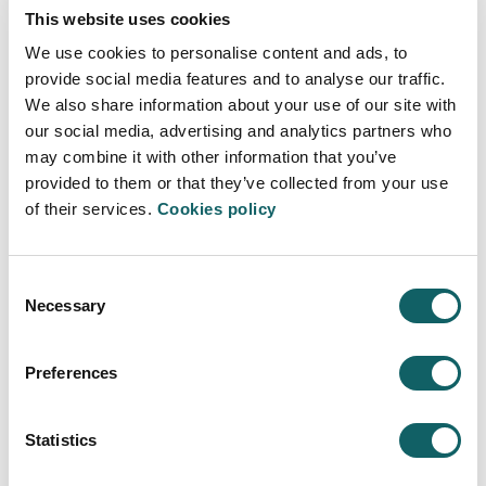
This website uses cookies
AUTOINFORME
ENLACE AL RUCT
We use cookies to personalise content and ads, to
provide social media features and to analyse our traffic.
PDF
Enlace al RUCT
2018
We also share information about your use of our site with
our social media, advertising and analytics partners who
PDF
Enlace al RUCT
2024
may combine it with other information that you’ve
provided to them or that they’ve collected from your use
of their services.
Cookies policy
SEGUIMIENTO DE LA
Consent
ACREDITACIÓN INSTITUCIONAL
Necessary
Selection
AUTOINFORME
ENLACE AL RUCT
Preferences
En proceso
Statistics