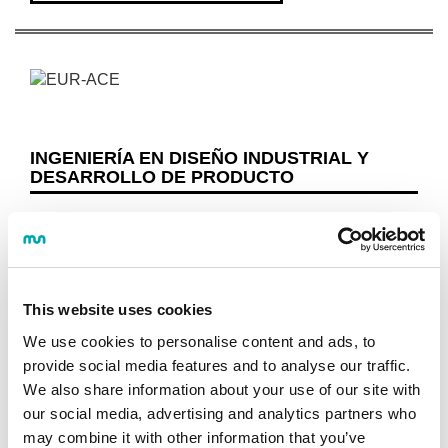
INGENIERÍA EN DISEÑO INDUSTRIAL Y
DESARROLLO DE PRODUCTO
Programa
OBJETIVOS Y COMPETENCIAS
PLAN DE ESTUDIOS
This website uses cookies
PROGRAMAS ACADÉMICOS DE RECORRIDOS SUCESIVOS (PARS)
GUÍAS Y NORMATIVAS
We use cookies to personalise content and ads, to
provide social media features and to analyse our traffic.
CALENDARIO
We also share information about your use of our site with
PROFESORADO
our social media, advertising and analytics partners who
CONTINUAR ESTUDIANDO
may combine it with other information that you’ve
SALIDAS LABORALES