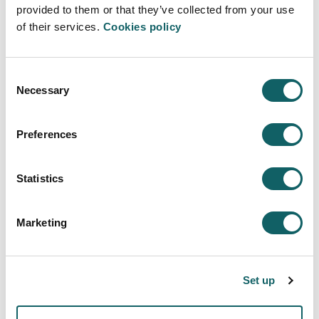
provided to them or that they’ve collected from your use
Modelo educativo
of their services.
Cookies policy
PROCESO ENSEÑANZA-APRENDIZAJE
PROGRAMA DUAL
Consent
MOVILIDAD E INTERNACIONALIZACIÓN
Necessary
Selection
Nuevos estudiantes
Preferences
REQUISITOS DE ACCESO
INSCRIPCIÓN Y MATRÍCULA
PRECIOS, BECAS Y AYUDAS
Statistics
ALOJAMIENTO Y TRANSPORTE
RECONOCIMIENTO DE CRÉDITOS
Marketing
Sistema de calidad
PROGRAMAS E INFORMES DE EVALUACIÓN
INDICADORES
Set up
SUGERENCIAS