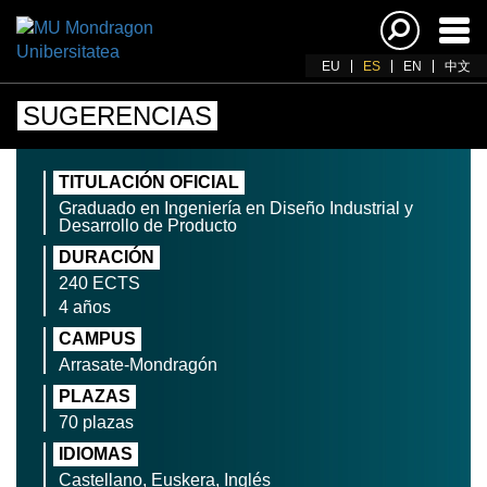
Acti
nav
EU
ES
EN
中文
SUGERENCIAS
TITULACIÓN OFICIAL
Graduado en Ingeniería en Diseño Industrial y
Desarrollo de Producto
DURACIÓN
240 ECTS
4 años
CAMPUS
Arrasate-Mondragón
PLAZAS
70 plazas
IDIOMAS
Castellano, Euskera, Inglés