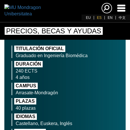
Acti
nav
EU
ES
EN
中文
PRECIOS, BECAS Y AYUDAS
TITULACIÓN OFICIAL
Graduado en Ingeniería Biomédica
DURACIÓN
240 ECTS
4 años
CAMPUS
Arrasate-Mondragón
PLAZAS
40 plazas
IDIOMAS
Castellano, Euskera, Inglés