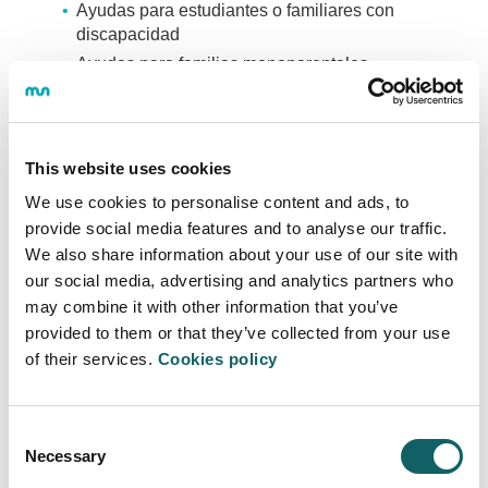
Ayudas para estudiantes o familiares con
discapacidad
Ayudas para familias monoparentales
Ayudas para víctimas de terrorismo
Ayudas víctimas de violencia de género
Ayudas para solicitantes y beneficiarias de
This website uses cookies
protección internacional y temporal, y apátridas
We use cookies to personalise content and ads, to
Ayudas para personas beneficiarias del Ingreso
provide social media features and to analyse our traffic.
Mínimo Vital
We also share information about your use of our site with
Ayudas para estudiantes con matrícula de honor
our social media, advertising and analytics partners who
en bachillerato o Ciclo Formativo de Grado
may combine it with other information that you’ve
Superior
provided to them or that they’ve collected from your use
Ayudas para compaginar estudios y trabajo
of their services.
Cookies policy
Ayudas para el Trabajo Fin de Grado
Consent
Becas para estudiar en Mondragon
Necessary
Selection
Unibertsitatea