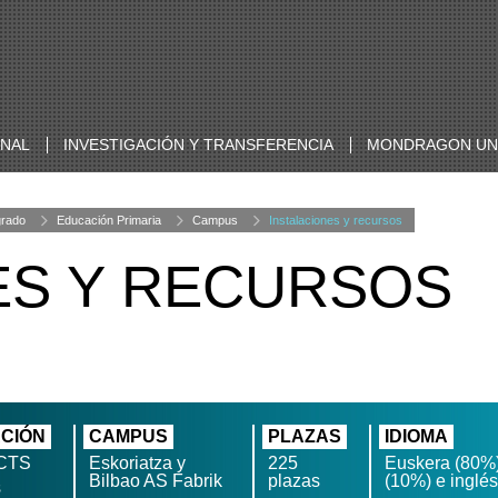
ONAL
INVESTIGACIÓN Y TRANSFERENCIA
MONDRAGON UNI
grado
Educación Primaria
Campus
Instalaciones y recursos
ES Y RECURSOS
CIÓN
CAMPUS
PLAZAS
IDIOMA
CTS
Eskoriatza y
225
Euskera (80%)
Bilbao AS Fabrik
plazas
(10%) e inglé
s