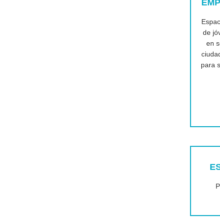
EMP
Espac
de j
en s
ciuda
para s
E
P