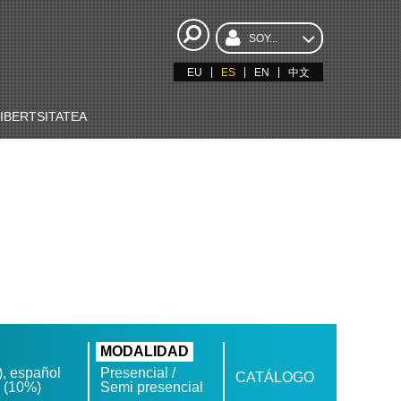
SOY...
EU
ES
EN
中文
BERTSITATEA
MODALIDAD
, español
Presencial /
CATÁLOGO
s (10%)
Semi presencial