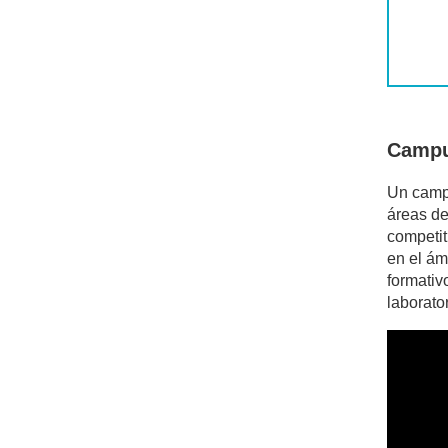
Campu
Un campu
áreas de
competit
en el ám
formativ
laborato