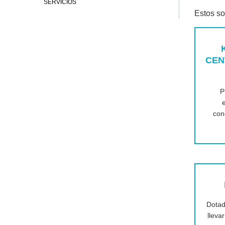
SERVICIOS
Estos so
CEN
P
con
Dotad
lleva