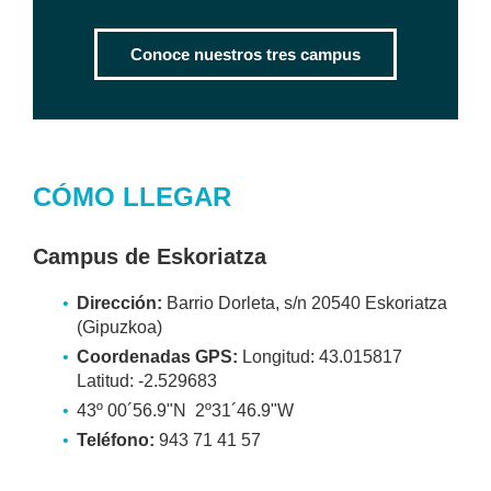
Conoce nuestros tres campus
CÓMO LLEGAR
Campus de Eskoriatza
Dirección:
Barrio Dorleta, s/n 20540 Eskoriatza
(Gipuzkoa)
Coordenadas GPS:
Longitud: 43.015817
Latitud: -2.529683
43º 00´56.9"N 2º31´46.9"W
Teléfono:
943 71 41 57