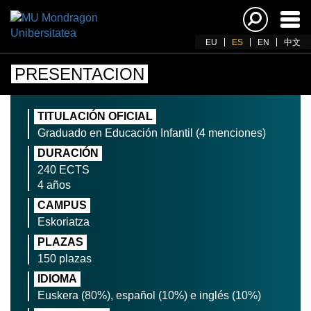
Acti
nav
EU
ES
EN
中文
PRESENTACION
TITULACIÓN OFICIAL
Graduado en Educación Infantil (4 menciones)
DURACIÓN
240 ECTS
4 años
CAMPUS
Eskoriatza
PLAZAS
150 plazas
IDIOMA
Euskera (80%), español (10%) e inglés (10%)