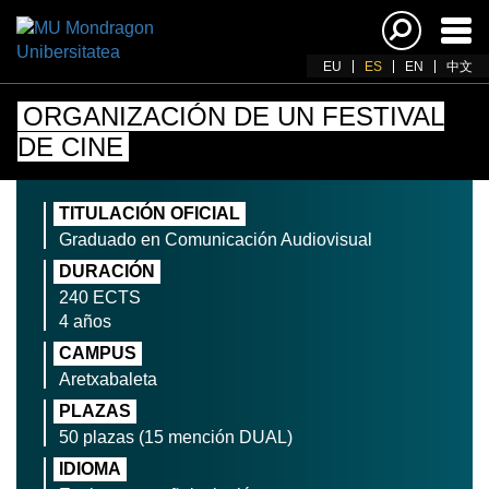
Acti
nav
EU
ES
EN
中文
ORGANIZACIÓN DE UN FESTIVAL
DE CINE
TITULACIÓN OFICIAL
Graduado en Comunicación Audiovisual
DURACIÓN
240 ECTS
4 años
CAMPUS
Aretxabaleta
PLAZAS
50 plazas (15 mención DUAL)
IDIOMA