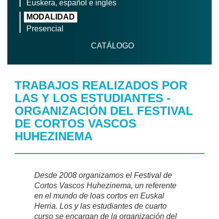
Euskera, español e inglés
MODALIDAD
Presencial
CATÁLOGO
TRABAJOS REALIZADOS POR
LAS Y LOS ESTUDIANTES -
ORGANIZACIÓN DEL FESTIVAL
DE CORTOS VASCOS
HUHEZINEMA
Desde 2008 organizamos el Festival de
Cortos Vascos Huhezinema, un referente
en el mundo de loas cortos en Euskal
Herria. Los y las estudiantes de cuarto
curso se encargan de la organización del