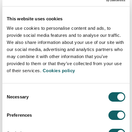
This website uses cookies
We use cookies to personalise content and ads, to
provide social media features and to analyse our traffic.
We also share information about your use of our site with
COMUNICACIÓN AUDIOVISUAL
our social media, advertising and analytics partners who
may combine it with other information that you’ve
Programa
provided to them or that they’ve collected from your use
OBJETIVOS Y COMPETENCIAS
of their services.
Cookies policy
PLAN DE ESTUDIOS
ITINERARIOS
Consent
GUÍAS Y NORMATIVAS
Necessary
Selection
CALENDARIO
PROFESORADO
CONTINUAR ESTUDIANDO
Preferences
SALIDAS LABORALES