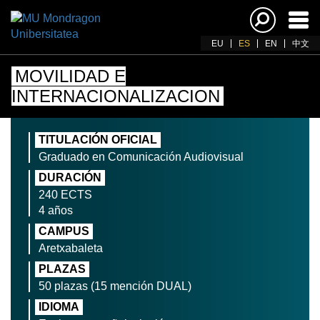
Acti
nav
EU
ES
EN
中文
MOVILIDAD E
INTERNACIONALIZACION
TITULACIÓN OFICIAL
Graduado en Comunicación Audiovisual
DURACIÓN
240 ECTS
4 años
CAMPUS
Aretxabaleta
PLAZAS
50 plazas (15 mención DUAL)
IDIOMA