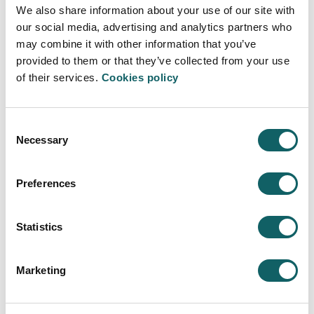
Programas de movilidad del Grado en
We also share information about your use of our site with
Comunicación Audiovisual
our social media, advertising and analytics partners who
may combine it with other information that you’ve
El tercer año del Grado, a través del programa
provided to them or that they’ve collected from your use
Erasmus, podrás escoger estudiar en algunas de las
of their services.
Cookies policy
mejores universidades de países como México,
Países Bajos, Noruega, Suecia, Estonia, Dinamarca,
Finlandia, Bélgica e Inglaterra.
Consent
Necessary
Selection
Asimismo, también podrás realizar tu Trabajo de Fin
de Grado en países del extranjero, adquiriendo así
experiencia laboral en otro país.
Preferences
Statistics
COMUNICACIÓN AUDIOVISUAL
Marketing
Programa
OBJETIVOS Y COMPETENCIAS
PLAN DE ESTUDIOS