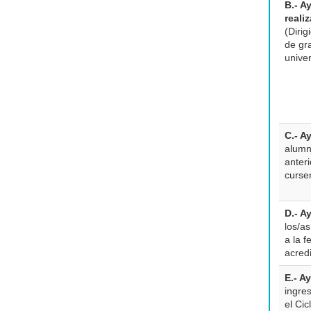
B.- A
reali
(Diri
de gr
unive
C.- A
alumn
anter
curse
D.- A
los/a
a la 
acred
E.- A
ingre
el Ci