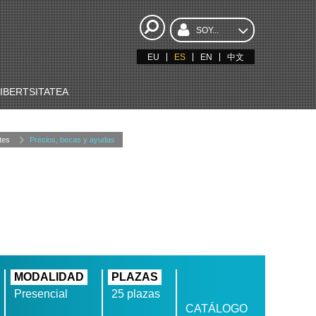
SOY...
EU
ES
EN
中文
BERTSITATEA
tes
Precios, becas y ayudas
MODALIDAD
PLAZAS
Presencial
25 plazas
CATÁLOGO