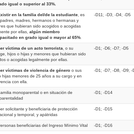
ado igual o superior al 33%.
Existir en la familia del/de la estudiante
, es
-D11; -D3; -D4; -D5
, padres, madres, hermanos o hermanas y
es que hubieran sido acogidos o acogidas
mente por ellas,
algún miembro
pacitado en grado igual o mayor al 65%
.
Ser víctima de un acto terrorista
, o su
-D1; -D6; -D7; -D5
ge, hijos o hijas y menores que hubieran sido
dos o acogidas legalmente por ellas.
Ser víctimas de violencia de género
o sus
-D1; -D7; -D8, -D9; 
 o hijas menores de 25 años a su cargo y en
encia con ella.
amilia monoparental o en situación de
-D1; -D14
arentalidad
er solicitante y beneficiaria de protección
-D1; -D15
acional y temporal, y apátridas
ersonas beneficiarias del Ingreso Mínimo Vital
-D1; -D16