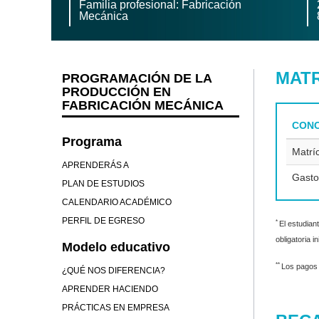
Familia profesional: Fabricación
Mecánica
MAT
PROGRAMACIÓN DE LA
PRODUCCIÓN EN
FABRICACIÓN MECÁNICA
CON
Programa
Matrí
APRENDERÁS A
Gasto
PLAN DE ESTUDIOS
CALENDARIO ACADÉMICO
PERFIL DE EGRESO
*
El estudian
obligatoria 
Modelo educativo
**
Los pagos 
¿QUÉ NOS DIFERENCIA?
APRENDER HACIENDO
PRÁCTICAS EN EMPRESA