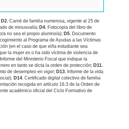
;
D2.
Carné de familia numerosa, vigente al 25 de
rado de minusvalía;
D4
. Fotocopia del libro de
ado/a no sea el propio alumno/a);
D5
. Documento
cogimiento al Programa de Ayudas a las Víctimas
iación (en el caso de que el/la estudiante sea
que la mujer es o ha sido víctima de violencia de
 Informe del Ministerio Fiscal que indique la
énero en tanto se dicta la orden de protección;
D11.
nto de desempleo en vigor;
D13
. Informe de la vida
ocial).
D14
. Certificado digital colectivo de familia
ntación recogida en artículo 16.3 de la Orden de
ente académico oficial del Ciclo Formativo de