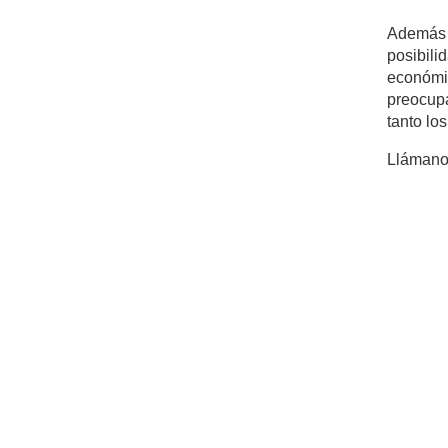
Además d
posibil
económic
preocupa
tanto lo
Llámanos