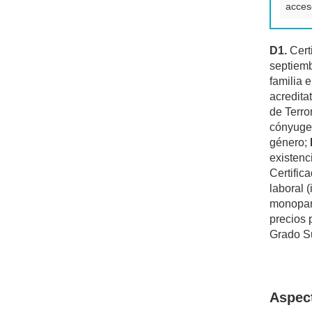
acces
D1.
Cert
septiem
familia 
acredita
de Terro
cónyuge, 
género;
existenc
Certific
laboral 
monopare
precios 
Grado Su
Aspec