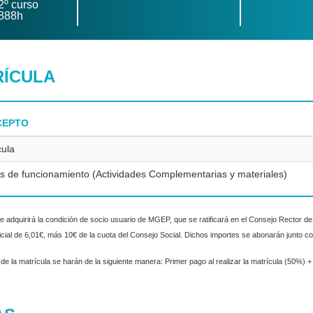
2º curso
888h
RÍCULA
CEPTO
cula
s de funcionamiento (Actividades Complementarias y materiales)
te adquirirá la condición de socio usuario de MGEP, que se ratificará en el Consejo Rector de 
inicial de 6,01€, más 10€ de la cuota del Consejo Social. Dichos importes se abonarán junto 
de la matrícula se harán de la siguiente manera: Primer pago al realizar la matrícula (50%) +