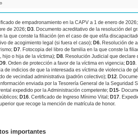
o
ificado de empadronamiento en la CAPV a 1 de enero de 2026
bre de 2026;
D3
. Documento acreditativo de la resolución del g
en la que conste la filiación (en el caso de que el/la discapacit
tivo de acogimiento legal (si fuera el caso);
D6.
Resolución de a
rismo;
D7
. Fotocopia del libro de familia en la que conste la fil
hijo o hija de la víctima);
D8
. Resolución Judicial que declare 
D9
. Orden de protección a favor de la víctima en vigencia;
D10
.
ia de indicios de que la interesada es víctima de violencia de g
ado de vecindad administrativa (padrón colectivo);
D12
. Docume
(información enviada por la Tesorería General de la Seguridad S
ntal expedido por la Administración competente;
D15
- Docume
públicos;
D16
. Certificado de Ingreso Mínimo Vital;
D17
. Expedi
perior que recoge la mención de matrícula de honor.
tos importantes