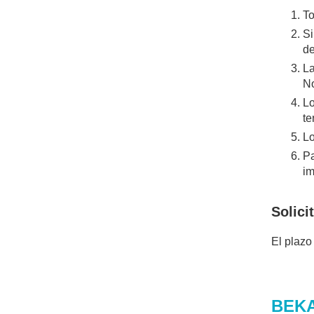
To
Si
de
La
No
Lo
te
Lo
Pa
im
Solici
El plazo
BEK