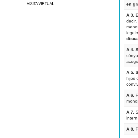
VISITA VIRTUAL
en gr
A.3. 
decir
menor
legal
disca
A.4. 
cónyu
acogi
A.5. 
hijos
conviv
A.6.
F
monop
A.7.
S
intern
A.8.
P