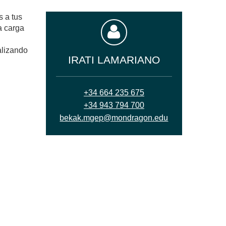
 a tus
a carga
alizando
IRATI LAMARIANO
+34 664 235 675
+34 943 794 700
bekak.mgep@mondragon.edu