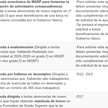
yuda económica de MGEP para fomentar la
-Para solicitar esta 
zación de actividades extraacadémicas
deben presentar nin
gida a los/as alumnos/as de nuevo ingreso en 1º
documentación adici
ado D que sean beneficiarios de una beca no
sólo cumplimentar el
rsitaria concedida por el Gobierno Vasco).
de solicitud de la ay
-Se enviará el impre
solicitud a los/as
beneficiarios/as de l
Gobierno Vasco.
yuda a exalumnos/as
(Dirigida a los/as
-Para solicitar esta 
os/as que, habiendo finalizado con
deben presentar nin
ioridad al 2025-2026 un grado D en MGEP,
documentación adici
n otro grado D en MGEP.)
sólo cumplimentar el
de solicitud de la ay
yuda por hallarse en desempleo
(Dirigida a
-D12; -D13
s alumnos/as que, habiendo sido trabajadores,
fecha de matrícula se hallen en desempleo y
iten un mínimo de 365 días trabajados).
yuda dirigida
a los/as alumnos/as de nuevo
-D17
so que hayan obtenido
matrícula de honor
en
clo Formativo de Grado Superior que le da