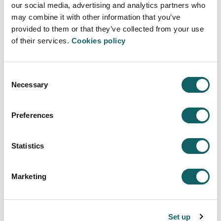
our social media, advertising and analytics partners who
PRÁCTICAS EN EMPRESA
may combine it with other information that you’ve
PRÁCTICAS EN EL EXTRANJERO
provided to them or that they’ve collected from your use
FORMACIÓN DUAL EN RÉGIMEN DE ALTERNANCIA
of their services.
Cookies policy
Nuevos estudiantes
PERFIL DE INGRESO
Consent
ACCESO Y ADMISIÓN
Necessary
Selection
INSCRIPCIÓN Y MATRÍCULA
PRECIOS, BECAS Y AYUDAS
Preferences
ALOJAMIENTO Y TRANSPORTE
Sistema de calidad
Statistics
PROGRAMAS E INFORMES DE EVALUACIÓN
INDICADORES
Marketing
SUGERENCIAS
Recursos
INSTALACIONES Y RECURSOS
Set up