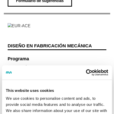
Formulario de sugerencias
DISEÑO EN FABRICACIÓN MECÁNICA
Programa
APRENDERÁS A
PLAN DE ESTUDIOS
CALENDARIO ACADÉMICO
PERFIL DE EGRESO
This website uses cookies
Modelo educativo
We use cookies to personalise content and ads, to
provide social media features and to analyse our traffic.
¿QUÉ NOS DIFERENCIA?
We also share information about your use of our site with
APRENDER HACIENDO