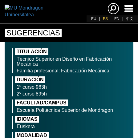
Acti
nav
EU
ES
EN
中文
SUGERENCIAS
TITULACIÓN
Técnico Superior en Diseño en Fabricación
Mecánica
Familia profesional: Fabricación Mecánica
DURACIÓN
1º curso 963h
2º curso 895h
FACULTAD/CAMPUS
Escuela Politécnica Superior de Mondragon
IDIOMAS
Euskera
MODALIDAD