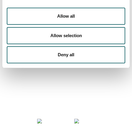
VISITA VIRTUAL
Allow all
Allow selection
Mucho más que universidad
Deny all
COMUNIDAD