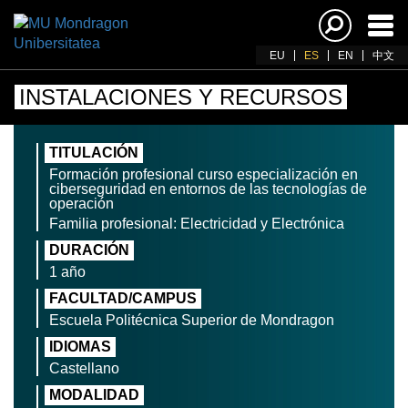
Acti
nav
EU
ES
EN
中文
INSTALACIONES Y RECURSOS
TITULACIÓN
Formación profesional curso especialización en
ciberseguridad en entornos de las tecnologías de
operación
Familia profesional: Electricidad y Electrónica
DURACIÓN
1 año
FACULTAD/CAMPUS
Escuela Politécnica Superior de Mondragon
IDIOMAS
Castellano
MODALIDAD