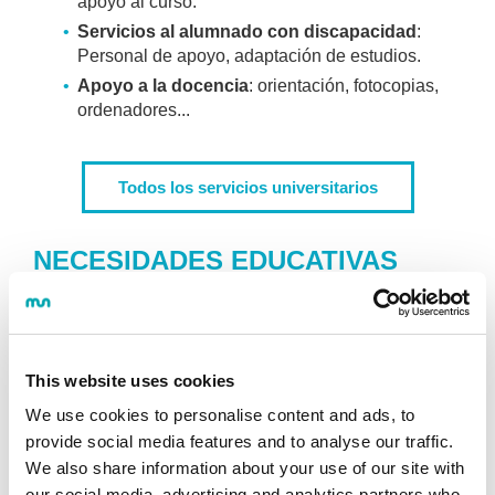
apoyo al curso.
Servicios al alumnado con discapacidad
:
Personal de apoyo, adaptación de estudios.
Apoyo a la docencia
: orientación, fotocopias,
ordenadores...
Todos los servicios universitarios
NECESIDADES EDUCATIVAS
ESPECIALES
Los alumnos y alumnas con discapacidad que tengan
necesidades educativas especiales por esta causa,
This website uses cookies
estarán asistidos por un gabinete de asesoramiento
para evaluar posibles adaptaciones curriculares o
We use cookies to personalise content and ads, to
itinerarios o estudios alternativos. Este gabinete está
provide social media features and to analyse our traffic.
compuesto por:
We also share information about your use of our site with
our social media, advertising and analytics partners who