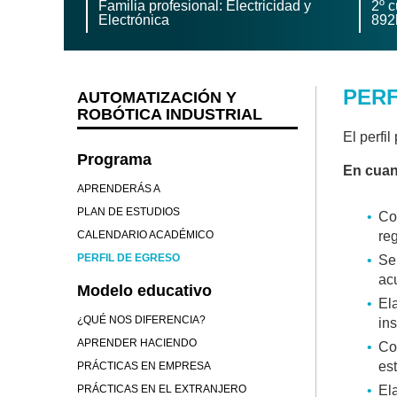
Familia profesional: Electricidad y
2º c
Electrónica
892
PERF
AUTOMATIZACIÓN Y
ROBÓTICA INDUSTRIAL
El perfi
Programa
En cuan
APRENDERÁS A
PLAN DE ESTUDIOS
Co
CALENDARIO ACADÉMICO
re
PERFIL DE EGRESO
Se
ac
Modelo educativo
El
¿QUÉ NOS DIFERENCIA?
in
APRENDER HACIENDO
Co
es
PRÁCTICAS EN EMPRESA
PRÁCTICAS EN EL EXTRANJERO
El