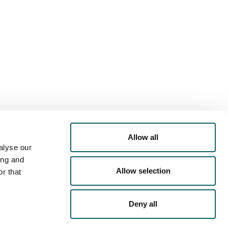
RTA DEPORTIVA
AGENDA
LOJAMIENTO
Allow all
alyse our
ing and
Allow selection
r that
Deny all
DE PRIVACIDAD
POLÍTICA DE COOKIES
AVISO LEGAL