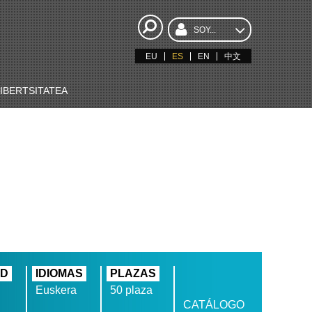
SOY...
EU
ES
EN
中文
BERTSITATEA
AD
IDIOMAS
PLAZAS
Euskera
50 plaza
CATÁLOGO