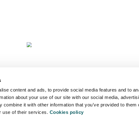
D
OFE
A
s
ise content and ads, to provide social media features and to an
rmation about your use of our site with our social media, advertis
 combine it with other information that you’ve provided to them o
r use of their services.
Cookies policy
ITATEA
POLÍTICA 