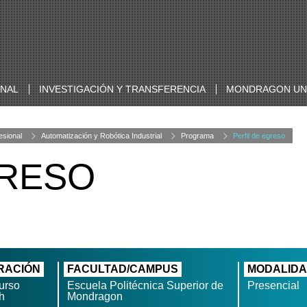
ONAL
INVESTIGACIÓN Y TRANSFERENCIA
MONDRAGON UNI
esional
Automatización y Robótica Industrial
Programa
Perfil de egreso
GRESO
RACIÓN
FACULTAD/CAMPUS
MODALID
urso
Escuela Politécnica Superior de
Presencial
h
Mondragon