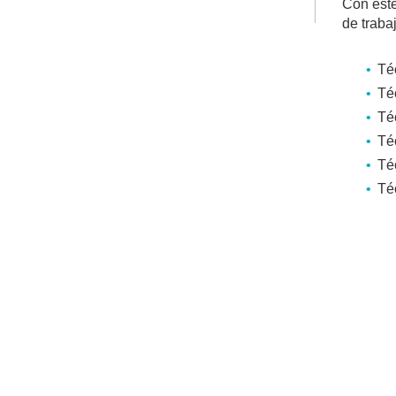
Con este
de traba
Té
Té
Té
Té
Téc
Té