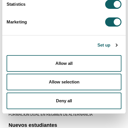
Statistics
AUTOMATIZACIÓN Y ROBÓTICA
INDUSTRIAL
Marketing
Programa
APRENDERÁS A
Set up
PLAN DE ESTUDIOS
CALENDARIO ACADÉMICO
Allow all
PERFIL DE EGRESO
Modelo educativo
Allow selection
¿QUÉ NOS DIFERENCIA?
APRENDER HACIENDO
PRÁCTICAS EN EMPRESA
Deny all
PRÁCTICAS EN EL EXTRANJERO
FORMACIÓN DUAL EN RÉGIMEN DE ALTERNANCIA
Nuevos estudiantes