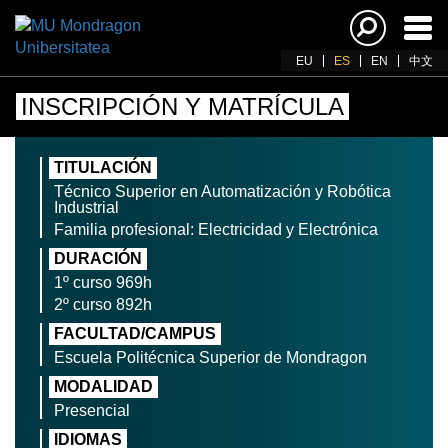
Acti
nav
EU
ES
EN
中文
INSCRIPCIÓN Y MATRÍCULA
TITULACIÓN
Técnico Superior en Automatización y Robótica
Industrial
Familia profesional: Electricidad y Electrónica
DURACIÓN
1º curso 969h
2º curso 892h
FACULTAD/CAMPUS
Escuela Politécnica Superior de Mondragon
MODALIDAD
Presencial
IDIOMAS