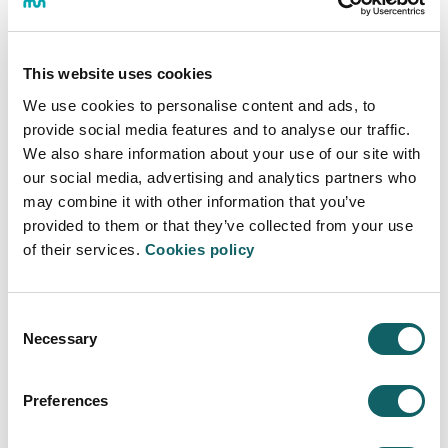
documentos que se le requieran.
A la hora de matricularse deberá disponerse
de todos los documentos escaneados en
This website uses cookies
formato PDF.
We use cookies to personalise content and ads, to
provide social media features and to analyse our traffic.
Documentación requerida para
We also share information about your use of our site with
matricularse
our social media, advertising and analytics partners who
may combine it with other information that you’ve
provided to them or that they’ve collected from your use
DOCUMENTACIÓN REQUERIDA PARA MATRÍCULARSE
of their services.
Cookies policy
DNI (si lo ha renovado en el último curso académico)
Fotocopia justificante de familia numerosa (en vigor)
Consent
Necessary
Fotocopia de la tarjeta de Osakidetza (en caso de residir 
Selection
Preferences