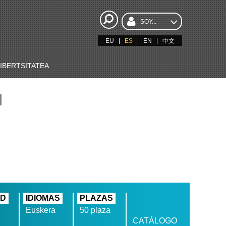
SOY...
EU
ES
EN
中文
BERTSITATEA
AD
IDIOMAS
PLAZAS
Euskera
50 plaza
CATÁLOGO