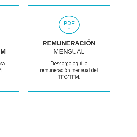
PDF
REMUNERACIÓN
FM
MENSUAL
ema
Descarga aquí la
M.
remuneración mensual del
TFG/TFM.