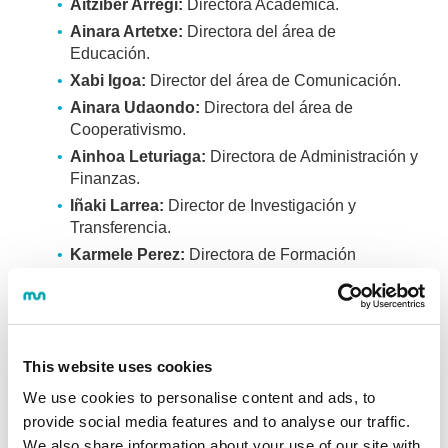
Aitziber Arregi:
Directora Académica.
Ainara Artetxe:
Directora del área de
Educación.
Xabi Igoa:
Director del área de Comunicación.
Ainara Udaondo:
Directora del área de
Cooperativismo.
Ainhoa Leturiaga:
Directora de Administración y
Finanzas.
Iñaki Larrea:
Director de Investigación y
Transferencia.
Karmele Perez:
Directora de Formación
Continua.
Leire Uriarte:
Representante de Bilbao AS
Fabrik.
This website uses cookies
We use cookies to personalise content and ads, to
provide social media features and to analyse our traffic.
FACULTAD DE HUMANIDADES Y CIENCIAS
DE LA EDUCACIÓN
We also share information about your use of our site with