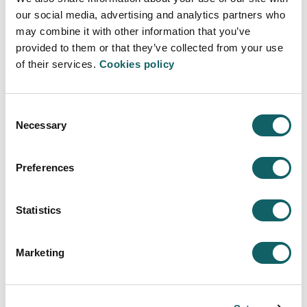
our social media, advertising and analytics partners who
may combine it with other information that you’ve
Sobre nosotros y nosotras
provided to them or that they’ve collected from your use
QUIENES SOMOS
of their services.
Cookies policy
LOCALIZACIÓN Y CONTACTO
VISÍTANOS
TRABAJA CON NOSOTROS Y NOSOTRAS
Consent
Necessary
AUDIO HÁPTICO DORLETA
Selection
ORGANIZACIÓN
DIRECTORIO
Preferences
SUGERENCIAS
Servicios
Statistics
Responsabilidad social, sostenibilidad y
transparencia
Marketing
KoLaborategia
Instituto de Estudios Cooperativos LANKI