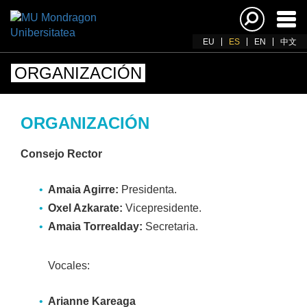
Acti
nav
EU
ES
EN
中文
ORGANIZACIÓN
ORGANIZACIÓN
Consejo Rector
Amaia Agirre:
Presidenta.
Oxel Azkarate:
Vicepresidente.
Amaia Torrealday:
Secretaria.
Vocales:
Arianne Kareaga