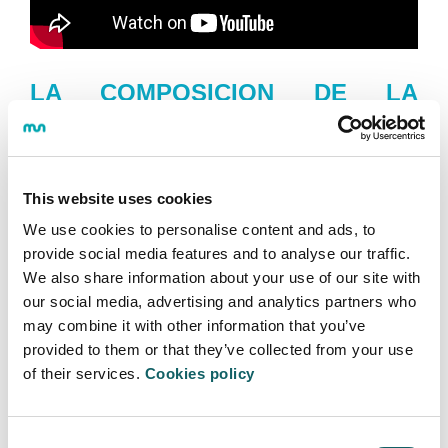
LA COMPOSICION DE LA
ESCUELA TÉCNICA SUPERIOR
Mondragon Goi Eskola Politeknikoa (MGEP), es una
cooperativa mixta compuesta por tres tipos de
This website uses cookies
socias/os en igual número:
We use cookies to personalise content and ads, to
provide social media features and to analyse our traffic.
Socias/os de trabajo.
We also share information about your use of our site with
Socias/os usuarias/os.
(Alumnas/os)
our social media, advertising and analytics partners who
Socios colaboradores.
(Empresas y
may combine it with other information that you’ve
Administración).
provided to them or that they’ve collected from your use
of their services.
Cookies policy
Tanto su Asamblea, órgano máximo de decisión, como
su Consejo Rector, que es quien marca sus líneas de
actuación, están compuestas a partes iguales por los
Consent