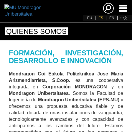
Acti
nav
EU
ES
EN
中文
QUIENES SOMOS
FORMACIÓN, INVESTIGACIÓN,
DESARROLLO E INNOVACIÓN
Mondragon Goi Eskola Politeknikoa Jose Maria
Arizmendiarrieta, S.Coop.
es una cooperativa
integrada en
Corporación MONDRAGON
y en
Mondragon Unibertsitatea
. Somos la Facultad de
Ingeniería de
Mondragon Unibertsitatea (EPS-MU)
y
ofrecemos una propuesta educativa fiable y de
calidad, dotada de unas instalaciones de vanguardia,
tecnológicamente avanzadas y con capacidad de
anticiparnos a los cambios del futuro. Estamos