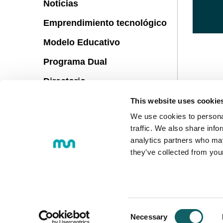
Noticias
Emprendimiento tecnológico
Modelo Educativo
Programa Dual
Directorio
Localización y contacto
This website uses cookie
We use cookies to personal
Sugerencias
traffic. We also share info
Vida universitaria
analytics partners who may
they’ve collected from you
© 2018 MONDRAGON UNIBERTS
Loramendi, 4. Apartado 23 - 20500
Tel.:
+34 943 712 185
Consent
Necessary
Correo electrónico:
info@mondrag
Selection