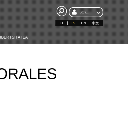
SOY...
EU
ES
EN
中文
BERTSITATEA
BORALES