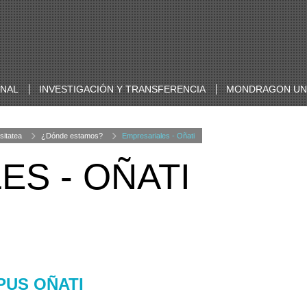
ONAL
INVESTIGACIÓN Y TRANSFERENCIA
MONDRAGON UNI
sitatea
¿Dónde estamos?
Empresariales - Oñati
S - OÑATI
US OÑATI