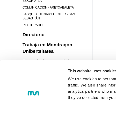
ESKORIATZA
COMUNICACIÓN - ARETXABALETA
BASQUE CULINARY CENTER - SAN
SEBASTIÁN
RECTORADO
Directorio
Trabaja en Mondragon
Unibertsitatea
Formulario general de
contacto
This website uses cookie
Propuesta de mejoras,
We use cookies to personal
sugerencias y
traffic. We also share info
reclamaciones
analytics partners who may
they’ve collected from you