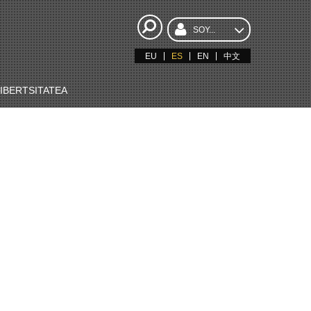
SOY...
EU
ES
EN
中文
BERTSITATEA